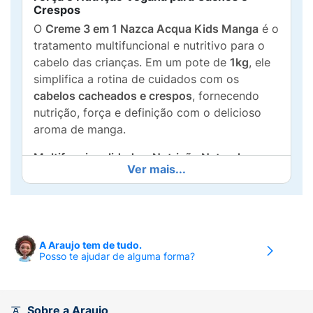
Crespos
O
Creme 3 em 1 Nazca Acqua Kids Manga
é o
tratamento multifuncional e nutritivo para o
cabelo das crianças. Em um pote de
1kg
, ele
simplifica a rotina de cuidados com os
cabelos cacheados e crespos
, fornecendo
nutrição, força e definição com o delicioso
aroma de manga.
Multifuncionalidade e Nutrição Natural:
Ver mais...
3 em 1 Versátil:
Pode ser usado como
Pré-
Poo
(protege os fios antes do shampoo),
Creme de Hidratação
(máscara de
tratamento) e
Creme para Pentear
A Araujo tem de tudo.
(definição e finalização).
Posso te ajudar de alguma forma?
Fórmula de Nutrição e Força:
Enriquecido
com
Manteiga de Manga
e
Vitamina C
, ele
Sobre a Araujo