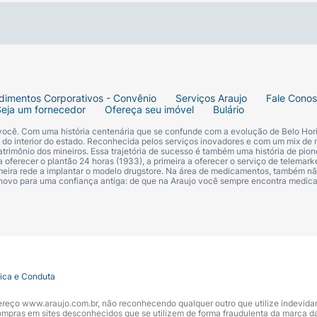
dimentos Corporativos - Convênio
Serviços Araujo
Fale Cono
Seja um fornecedor
Ofereça seu imóvel
Bulário
 você. Com uma história centenária que se confunde com a evolução de Belo Hori
s do interior do estado. Reconhecida pelos serviços inovadores e com um mix de 
trimônio dos mineiros. Essa trajetória de sucesso é também uma história de pion
 oferecer o plantão 24 horas (1933), a primeira a oferecer o serviço de telemarke
primeira rede a implantar o modelo drugstore. Na área de medicamentos, também nã
 novo para uma confiança antiga: de que na Araujo você sempre encontra medi
tica e Conduta
ndereço www.araujo.com.br, não reconhecendo qualquer outro que utilize indevid
pras em sites desconhecidos que se utilizem de forma fraudulenta da marca d