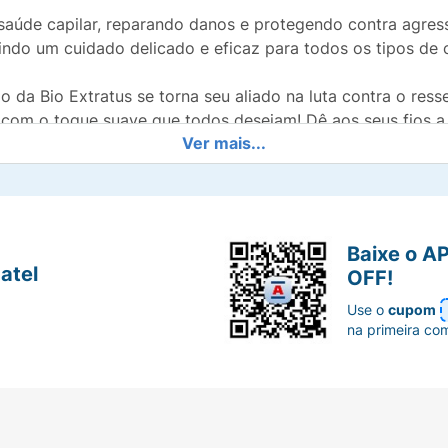
saúde capilar, reparando danos e protegendo contra agress
indo um cuidado delicado e eficaz para todos os tipos de 
o da Bio Extratus se torna seu aliado na luta contra o re
 com o toque suave que todos desejam! Dê aos seus fios a
Ver mais...
Baixe o A
atel
OFF!
Use o
cupom
na primeira co