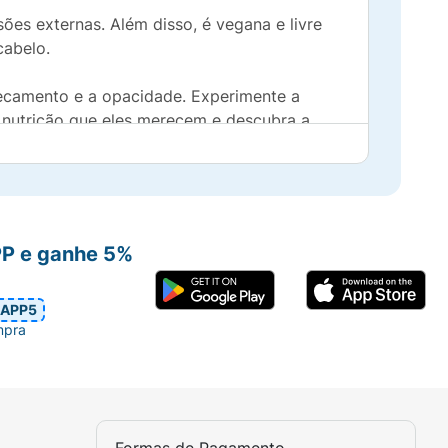
ões externas. Além disso, é vegana e livre
cabelo.
ssecamento e a opacidade. Experimente a
 nutrição que eles merecem e descubra a
PP e ganhe 5%
APP5
mpra