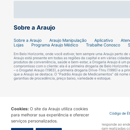
Sobre a Araujo
Sobre a Araujo
Araujo Manipulação
Aplicativo
Aten
Lojas
Programa Araujo Médico
Trabalhe Conosco
Em Belo Horizonte, onde você estiver, tem sempre uma Araujo perto de
Araujo está presente em todas as regiões da capital e em várias cidade
produtos de conveniência, saúde e bem-estar, a Drogaria Araujo é um pa
compromisso com o cliente: ela é a primeira drogaria de Belo Horizonte a
– o Drogatel Araujo (1963), a primeira drogaria Drive-Thru (1990) e a 
que a Araujo se destaca. O “Padrão Araujo de Medicamentos” dá nome
garantias de procedência, preço baixo, variedade e estoque.
Cookies:
O site da Araujo utiliza cookies
Termo de Uso
Portal da Privacidade
Covid-19
Código de É
para melhorar sua experiência e oferecer
serviços personalizados.
A Drogaria Araujo S/A informa que o seu site oficial corresponde ao e
marca. Para sua segurança recomendamos que não sejam realizadas com