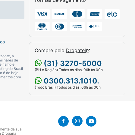
Formas de Pagamento
sco
Compre pelo
Drogatel
zonte, a
milhares de
(31) 3270-5000
eirismo e
ting do Brasil
(BH e Região) Todos os dias, 06h às 00h
o é de hoje
camentos com
0300.313.1010.
(Todo Brasil) Todos os dias, 06h às 00h
amente da sua
a Drogaria