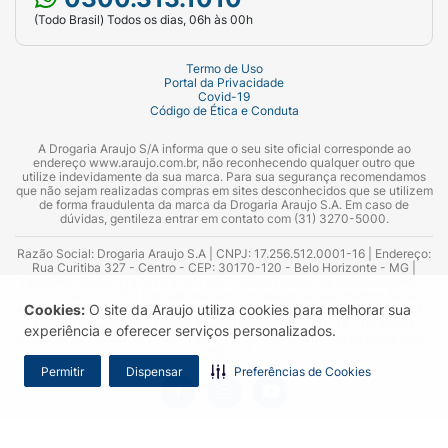
(Todo Brasil) Todos os dias, 06h às 00h
Termo de Uso
Portal da Privacidade
Covid-19
Código de Ética e Conduta
A Drogaria Araujo S/A informa que o seu site oficial corresponde ao
endereço www.araujo.com.br, não reconhecendo qualquer outro que
utilize indevidamente da sua marca. Para sua segurança recomendamos
que não sejam realizadas compras em sites desconhecidos que se utilizem
de forma fraudulenta da marca da Drogaria Araujo S.A. Em caso de
dúvidas, gentileza entrar em contato com (31) 3270-5000.
Razão Social: Drogaria Araujo S.A | CNPJ: 17.256.512.0001-16 | Endereço:
Rua Curitiba 327 - Centro - CEP: 30170-120 - Belo Horizonte - MG |
Telefones: 0300.313.1010 e (31) 3270-5000 Horário de funcionamento -
06:00h às 00:00h | Consultores técnicos responsáveis: Hairton Ayres
Cookies:
O site da Araujo utiliza cookies para melhorar sua
Azevedo Guimarães – CRF 10.965 | Yasmin Silva Alvarenga – CRF 52.584 -
Consultor substituto: Thiago Aguiar Pinheiro - CRF Nº 13.748. Alvará
experiência e oferecer serviços personalizados.
Sanitário: 2025020713 | Autorização de Funcionamento da Empresa (AFE):
7.16355-1
Permitir
Dispensar
Preferências de Cookies