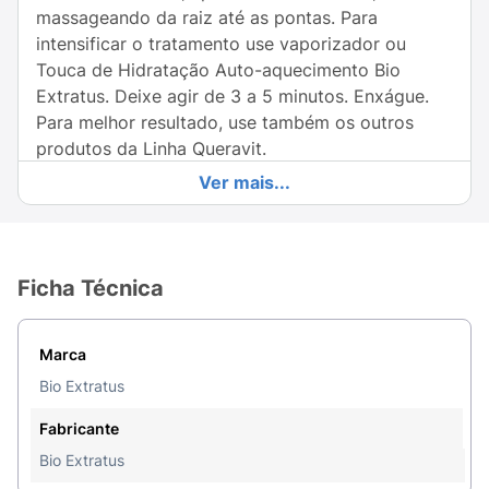
massageando da raiz até as pontas. Para
intensificar o tratamento use vaporizador ou
Touca de Hidratação Auto-aquecimento Bio
Extratus. Deixe agir de 3 a 5 minutos. Enxágue.
Para melhor resultado, use também os outros
produtos da Linha Queravit.
Ver mais...
Recomendações:
Mantenha fora do alcance das
crianças. Proteja da luz, do calor e da umidade.
Evite contato com os olhos, boca e mucosas. Em
caso de sensibilização, suspenda o uso.
Ficha Técnica
Marca
Bio Extratus
Fabricante
Bio Extratus