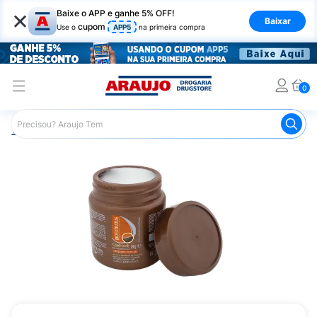
×
Baixe o APP e ganhe 5% OFF!
Baixar
cupom
Use o
APP5
na primeira compra
0
Araujo
Cabelo
Tratamento e Hidratação
Máscaras Ca