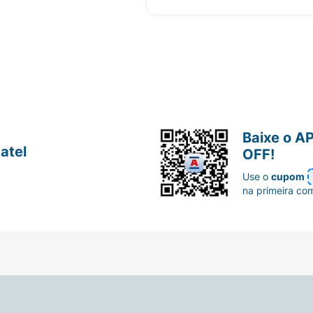
Baixe o A
atel
OFF!
Use o
cupom
na primeira co