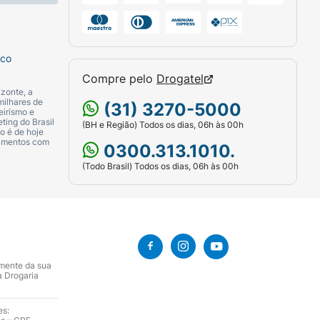
sco
Compre pelo
Drogatel
zonte, a
milhares de
(31) 3270-5000
eirismo e
ting do Brasil
(BH e Região) Todos os dias, 06h às 00h
o é de hoje
camentos com
0300.313.1010.
(Todo Brasil) Todos os dias, 06h às 00h
amente da sua
a Drogaria
es: