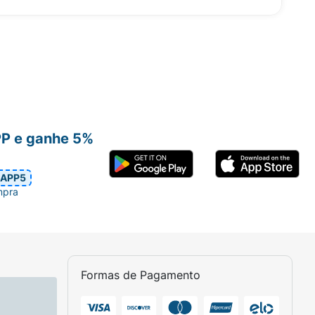
PP e ganhe 5%
APP5
mpra
Formas de Pagamento