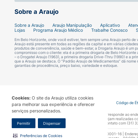
Sobre a Araujo
Sobre a Araujo
Araujo Manipulação
Aplicativo
Aten
Lojas
Programa Araujo Médico
Trabalhe Conosco
Em Belo Horizonte, onde você estiver, tem sempre uma Araujo perto de
Araujo está presente em todas as regiões da capital e em várias cidade
produtos de conveniência, saúde e bem-estar, a Drogaria Araujo é um pa
compromisso com o cliente: ela é a primeira drogaria de Belo Horizonte a
– o Drogatel Araujo (1963), a primeira drogaria Drive-Thru (1990) e a 
que a Araujo se destaca. O “Padrão Araujo de Medicamentos” dá nome
garantias de procedência, preço baixo, variedade e estoque.
Cookies:
O site da Araujo utiliza cookies
Termo de Uso
Portal da Privacidade
Covid-19
Código de É
para melhorar sua experiência e oferecer
serviços personalizados.
A Drogaria Araujo S/A informa que o seu site oficial corresponde ao e
marca. Para sua segurança recomendamos que não sejam realizadas com
Araujo S.A. Em caso de dúvidas, gentileza entrar em contato com (31)
Permitir
Dispensar
Razão Social: Drogaria Araujo S.A | CNPJ: 17.256.512.0001-16 | Endere
Preferências de Cookies