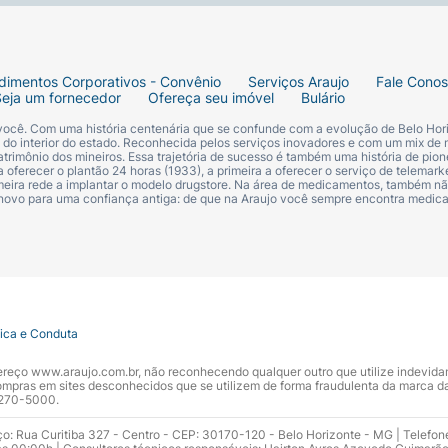
dimentos Corporativos - Convênio
Serviços Araujo
Fale Cono
Seja um fornecedor
Ofereça seu imóvel
Bulário
 você. Com uma história centenária que se confunde com a evolução de Belo Hori
s do interior do estado. Reconhecida pelos serviços inovadores e com um mix de 
trimônio dos mineiros. Essa trajetória de sucesso é também uma história de pion
 oferecer o plantão 24 horas (1933), a primeira a oferecer o serviço de telemarke
primeira rede a implantar o modelo drugstore. Na área de medicamentos, também nã
 novo para uma confiança antiga: de que na Araujo você sempre encontra medi
tica e Conduta
ndereço www.araujo.com.br, não reconhecendo qualquer outro que utilize indevid
pras em sites desconhecidos que se utilizem de forma fraudulenta da marca d
 3270-5000.
ço: Rua Curitiba 327 - Centro - CEP: 30170-120 - Belo Horizonte - MG | Telefon