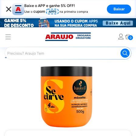
×
Baixe o APP e ganhe 5% OFF!
Baixar
cupom
Use o
APP5
na primeira compra
0
Araujo
Cabelo
Tratamento e Hidratação
Máscaras Ca