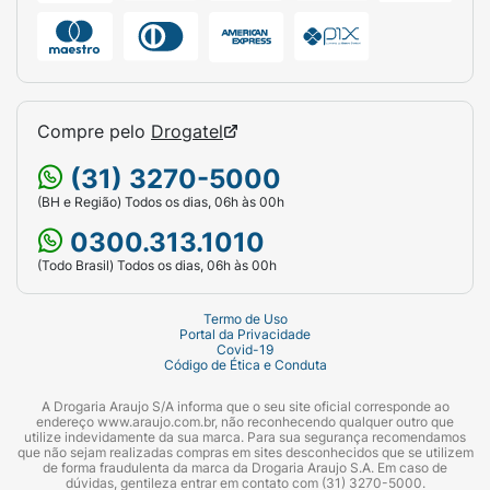
Ingredientes:
Água, álcool cetearílico, cloreto de
cetrimônio, glicerol, palmitato de isopropila,
Compre pelo
Drogatel
dimeticona, perfume, óleo de soja, cloreto de
guar hidroxipropiltrimônio, éster metílico de
(31) 3270-5000
soja, óleo de coco, copolímero de
(BH e Região) Todos os dias, 06h às 00h
amodimeticona/morfolinometil
0300.313.1010
silsesquioxano, manteiga de karité, edetato
dissódico, pentaeritritil tetra-di-t-butil
(Todo Brasil) Todos os dias, 06h às 00h
hidroxi-hidrocinamato, cloreto de
estearalcônio, tridecete-5, manteiga da
Termo de Uso
Portal da Privacidade
semente de murumuru, manteiga da semente
Covid-19
Código de Ética e Conduta
de cupuaçu, butileno glicol, laurete-23,
laurete-4, copolímero de BIS-lauril
A Drogaria Araujo S/A informa que o seu site oficial corresponde ao
cocoaminopropilamina/di-isocianato de
endereço www.araujo.com.br, não reconhecendo qualquer outro que
utilize indevidamente da sua marca. Para sua segurança recomendamos
hexametileno/PEG-100, linalol, limoneno,
que não sejam realizadas compras em sites desconhecidos que se utilizem
de forma fraudulenta da marca da Drogaria Araujo S.A. Em caso de
ácido cítrico, nitrato de magnésio,
dúvidas, gentileza entrar em contato com (31) 3270-5000.