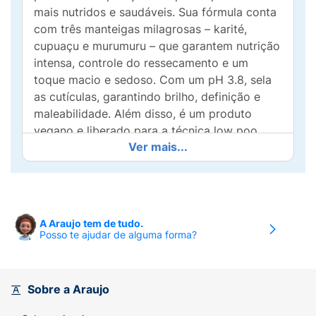
mais nutridos e saudáveis. Sua fórmula conta
com três manteigas milagrosas – karité,
cupuaçu e murumuru – que garantem nutrição
intensa, controle do ressecamento e um
toque macio e sedoso. Com um pH 3.8, sela
as cutículas, garantindo brilho, definição e
maleabilidade. Além disso, é um produto
vegano e liberado para a técnica low poo,
Ver mais...
oferecendo um cuidado completo sem
comprometer a saúde capilar. Aposte nessa
máscara e conquiste cachos hidratados,
nutridos e poderosos!
A Araujo tem de tudo.
Benefícios:
Posso te ajudar de alguma forma?
Indicação:
para as curvaturas 4abc
Nutrição extrema para cabelos secos, devido
Sobre a Araujo
a sua alta carga lipídica