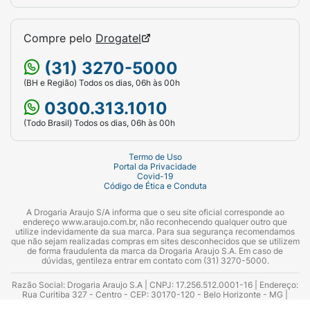
Compre pelo
Drogatel
(31) 3270-5000
(BH e Região) Todos os dias, 06h às 00h
0300.313.1010
(Todo Brasil) Todos os dias, 06h às 00h
Termo de Uso
Portal da Privacidade
Covid-19
Código de Ética e Conduta
A Drogaria Araujo S/A informa que o seu site oficial corresponde ao
endereço www.araujo.com.br, não reconhecendo qualquer outro que
utilize indevidamente da sua marca. Para sua segurança recomendamos
que não sejam realizadas compras em sites desconhecidos que se utilizem
de forma fraudulenta da marca da Drogaria Araujo S.A. Em caso de
dúvidas, gentileza entrar em contato com (31) 3270-5000.
Razão Social: Drogaria Araujo S.A | CNPJ: 17.256.512.0001-16 | Endereço:
Rua Curitiba 327 - Centro - CEP: 30170-120 - Belo Horizonte - MG |
Telefones: 0300.313.1010 e (31) 3270-5000 Horário de funcionamento -