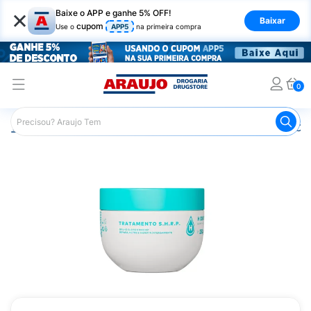
×
Baixe o APP e ganhe 5% OFF!
Baixar
cupom
Use o
APP5
na primeira compra
0
Araujo
Cabelo
Tratamento e Hidratação
Máscara Capi