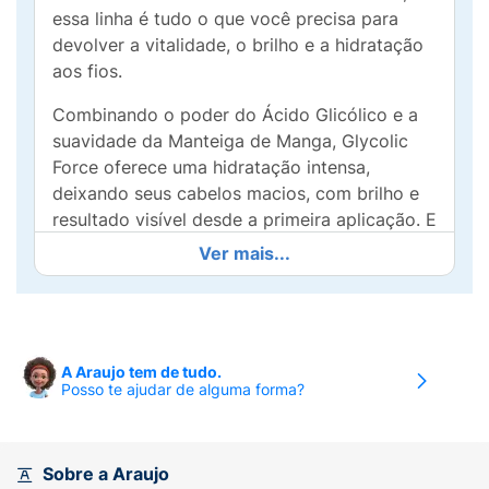
essa linha é tudo o que você precisa para
devolver a vitalidade, o brilho e a hidratação
aos fios.
Combinando o poder do Ácido Glicólico e a
suavidade da Manteiga de Manga, Glycolic
Force oferece uma hidratação intensa,
deixando seus cabelos macios, com brilho e
resultado visível desde a primeira aplicação. E
o melhor, é ideal para todos os tipos de
Ver mais...
cabelo.
Modo de usar:
Após lavar os cabelos com o Shampoo
A Araujo tem de tudo.
Glycolic Force, aplique a máscara no
Posso te ajudar de alguma forma?
comprimento dos cabelos, massageando
mecha a mecha. Deixe agir de 3 a 5 minutos.
Sobre a Araujo