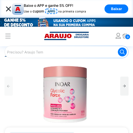
×
Baixe o APP e ganhe 5% OFF!
Baixar
cupom
Use o
APP5
na primeira compra
0
Araujo
Cabelo
Tratamento e Hidratação
Máscaras Ca