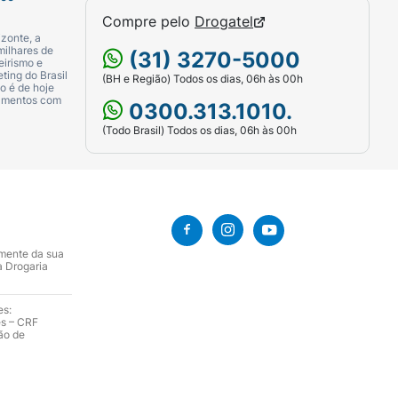
Compre pelo
Drogatel
zonte, a
milhares de
(31) 3270-5000
eirismo e
ting do Brasil
(BH e Região) Todos os dias, 06h às 00h
o é de hoje
camentos com
0300.313.1010.
(Todo Brasil) Todos os dias, 06h às 00h
amente da sua
a Drogaria
es:
es – CRF
ão de