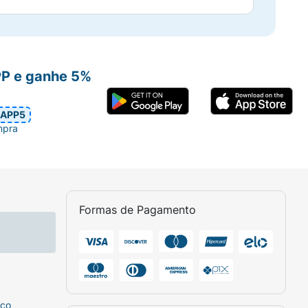
PP e ganhe 5%
APP5
mpra
Formas de Pagamento
sco