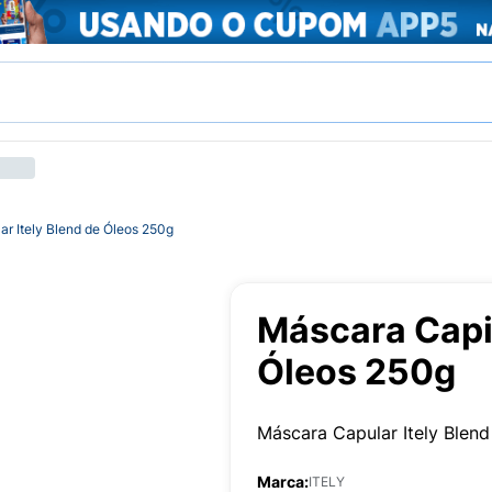
ar Itely Blend de Óleos 250g
Máscara Capil
Óleos 250g
Máscara Capular Itely Blen
Marca:
ITELY