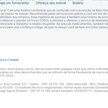
Seja um fornecedor
Ofereça seu imóvel
Bulário
 você. Com uma história centenária que se confunde com a evolução de Belo Hori
s do interior do estado. Reconhecida pelos serviços inovadores e com um mix de 
trimônio dos mineiros. Essa trajetória de sucesso é também uma história de pion
 oferecer o plantão 24 horas (1933), a primeira a oferecer o serviço de telemarke
primeira rede a implantar o modelo drugstore. Na área de medicamentos, também nã
 novo para uma confiança antiga: de que na Araujo você sempre encontra medi
tica e Conduta
ndereço www.araujo.com.br, não reconhecendo qualquer outro que utilize indevid
pras em sites desconhecidos que se utilizem de forma fraudulenta da marca d
 3270-5000.
ço: Rua Curitiba 327 - Centro - CEP: 30170-120 - Belo Horizonte - MG | Telefon
s 00:00h | Consultores técnicos responsáveis: Hairton Ayres Azevedo Guimarã
hiago Aguiar Pinheiro - CRF Nº 13.748. Alvará Sanitário: 2025020713 | Autorizaç