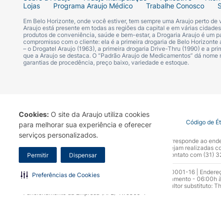
Lojas
Programa Araujo Médico
Trabalhe Conosco
Em Belo Horizonte, onde você estiver, tem sempre uma Araujo perto de
Araujo está presente em todas as regiões da capital e em várias cidade
produtos de conveniência, saúde e bem-estar, a Drogaria Araujo é um pa
compromisso com o cliente: ela é a primeira drogaria de Belo Horizonte a
– o Drogatel Araujo (1963), a primeira drogaria Drive-Thru (1990) e a 
que a Araujo se destaca. O “Padrão Araujo de Medicamentos” dá nome
garantias de procedência, preço baixo, variedade e estoque.
Cookies:
O site da Araujo utiliza cookies
Termo de Uso
Portal da Privacidade
Covid-19
Código de É
para melhorar sua experiência e oferecer
serviços personalizados.
A Drogaria Araujo S/A informa que o seu site oficial corresponde ao e
marca. Para sua segurança recomendamos que não sejam realizadas com
Araujo S.A. Em caso de dúvidas, gentileza entrar em contato com (31)
Permitir
Dispensar
Razão Social: Drogaria Araujo S.A | CNPJ: 17.256.512.0001-16 | Endere
Preferências de Cookies
0300.313.1010 e (31) 3270-5000 Horário de funcionamento - 06:00h à
10.965 | Yasmin Silva Alvarenga – CRF 52.584 - Consultor substituto: T
Funcionamento da Empresa (AFE): 7.16355-1