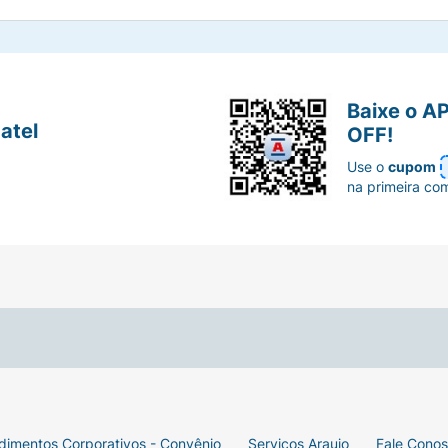
Baixe o A
atel
OFF!
Use o
cupom
na primeira co
dimentos Corporativos - Convênio
Serviços Araujo
Fale Cono