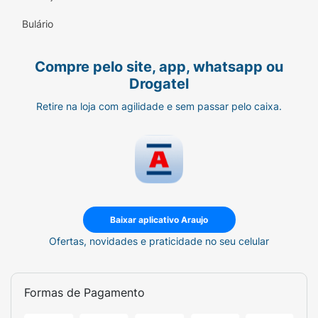
cor e o couro cabeludo.
Bulário
250g:
Rendimento ideal para um
tratamento contínuo.
Compre pelo site, app, whatsapp ou
Invista na saúde e beleza dos seus cabelos.
Drogatel
Adquira já a
Máscara Condicionante Itely
Retire na loja com agilidade e sem passar pelo caixa.
Hairfashion Nutrição 250g
e experimente o
poder da nutrição profissional em casa.
Baixar aplicativo Araujo
Ofertas, novidades e praticidade no seu celular
Formas de Pagamento