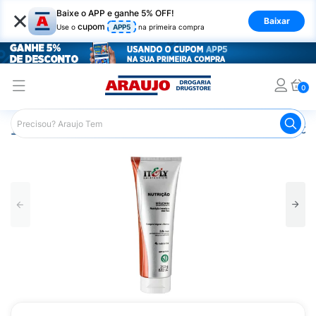
×
Baixe o APP e ganhe 5% OFF!
Baixar
cupom
Use o
APP5
na primeira compra
0
Araujo
Cabelo
Tratamento e Hidratação
Máscara Capi