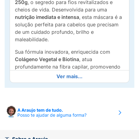
250g
, o segredo para fios revitalizados e
cheios de vida. Desenvolvida para uma
nutrição imediata e intensa
, esta máscara é a
solução perfeita para cabelos que precisam
de um cuidado profundo, brilho e
maleabilidade.
Sua fórmula inovadora, enriquecida com
Colágeno Vegetal e Biotina
, atua
profundamente na fibra capilar, promovendo
a reparação e o fortalecimento dos fios. O
Ver mais...
resultado? Cabelos
2,8x mais penteáveis
(secos ou molhados) e
4x mais brilho
, desde
a primeira aplicação.
Além disso, a Máscara Itely Hairfashion
A Araujo tem de tudo.
Posso te ajudar de alguma forma?
Nutrição é
sem sulfatos
, garantindo um
tratamento gentil que não agride o couro
cabeludo nem desbota a cor dos cabelos
tingidos. Ideal para todos os tipos de cabelo,