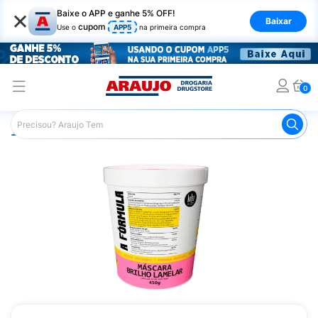
×
Baixe o APP e ganhe 5% OFF!
Baixar
cupom
Use o
APP5
na primeira compra
0
Araujo
Cabelo
Tratamento e Hidratação
Máscaras Ca