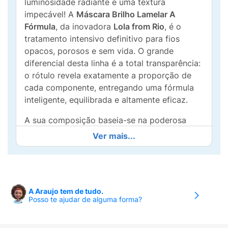
luminosidade radiante e uma textura
impecável! A
Máscara Brilho Lamelar A
Fórmula
, da inovadora
Lola from Rio
, é o
tratamento intensivo definitivo para fios
opacos, porosos e sem vida. O grande
diferencial desta linha é a total transparência:
o rótulo revela exatamente a proporção de
cada componente, entregando uma fórmula
inteligente, equilibrada e altamente eficaz.
A sua composição baseia-se na poderosa
tecnologia lamelar, que age preenchendo as
Ver mais...
irregularidades e falhas da fibra capilar. Ao
alisar a superfície das cutículas, o cabelo
passa a refletir a luz de forma extraordinária,
garantindo o cobiçado "brilho espelhado". A
A Araujo tem de tudo.
formulação conta com um complexo de
Posso te ajudar de alguma forma?
~3,5% de "Ativos Heróis"
, uma seleção
premium que inclui extratos de semente de