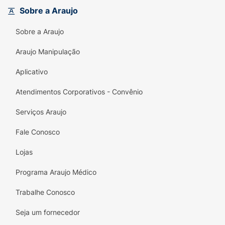
quinoa, linhaça, pêssego, damasco, além de
Sobre a Araujo
arginina e glicerina. Juntos, esses ingredientes
botânicos e aminoácidos entregam
Sobre a Araujo
hidratação profunda, maciez extrema e
controle absoluto do frizz, sem pesar os fios.
Araujo Manipulação
Principais Benefícios:
Aplicativo
Brilho Espelhado Extremo:
A tecnologia
Atendimentos Corporativos - Convênio
lamelar alinha as cutículas perfeitamente,
proporcionando uma luminosidade intensa
Serviços Araujo
e duradoura.
Fale Conosco
Transparência Total:
Rótulo inovador que
Lojas
detalha as porcentagens da fórmula
(veículo, condicionantes, ativos, etc.),
Programa Araujo Médico
mostrando exatamente o que você está
aplicando no cabelo.
Trabalhe Conosco
Complexo de Ativos Heróis:
Enriquecida
Seja um fornecedor
com extratos de quinoa, linhaça, frutas e