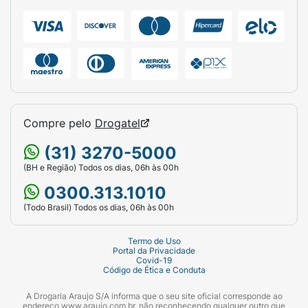
mecha para garantir a penetração dos ativos.
Deixe agir pelo tempo indicado na
embalagem (geralmente de 3 a 5 minutos) e
enxágue abundantemente até retirar todo o
produto. Finalize como de costume.
Ficha Técnica:
Compre pelo
Drogatel
Marca:
Lola from Rio (Lola Cosmetics).
(31) 3270-5000
Linha:
A Fórmula.
(BH e Região) Todos os dias, 06h às 00h
Produto:
Máscara Capilar (Lamellar Shine
0300.313.1010
Hair Mask).
(Todo Brasil) Todos os dias, 06h às 00h
Indicação:
Cabelos opacos, porosos e com
Termo de Uso
frizz.
Portal da Privacidade
Covid-19
Código de Ética e Conduta
Ativos Destaque (Ativos Heróis):
Extratos
de Quinoa, Linhaça, Pêssego, Damasco,
A Drogaria Araujo S/A informa que o seu site oficial corresponde ao
Glicerina e Arginina.
endereço www.araujo.com.br, não reconhecendo qualquer outro que