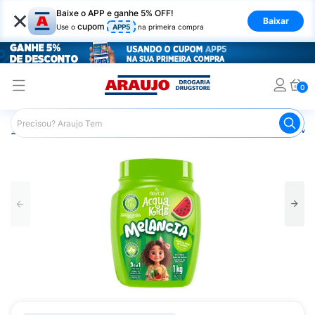
×
Baixe o APP e ganhe 5% OFF!
Baixar
cupom
Use o
APP5
na primeira compra
0
Araujo
Infantil
Banho Infantil
Shampoo Infantil
Mas