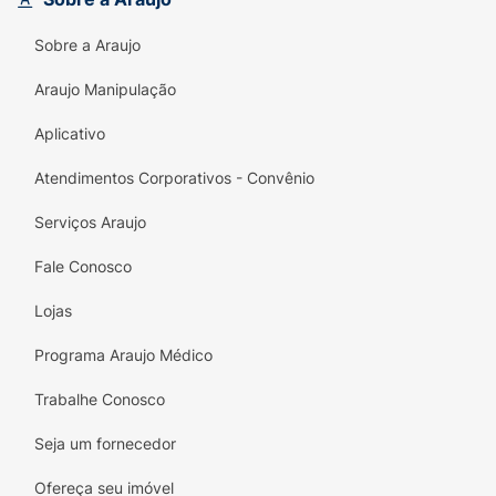
pequenos.
Creme infantil Nazca Acqua Kids
,
a escolha certa para a saúde e beleza dos
Sobre a Araujo
cabelos da sua criança.
Araujo Manipulação
Aplicativo
Atendimentos Corporativos - Convênio
Serviços Araujo
Fale Conosco
Lojas
Programa Araujo Médico
Trabalhe Conosco
Seja um fornecedor
Ofereça seu imóvel