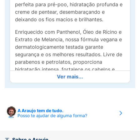
perfeita para pré-poo, hidratação profunda e
creme de pentear, desembaraçando e
deixando os fios macios e brilhantes.
Enriquecido com Panthenol, Óleo de Rícino e
Extrato de Melancia, nossa fórmula vegana e
dermatologicamente testada garante
segurança e os melhores resultados. Livre de
parabenos e petrolatos, proporciona
hidratação intensa, fortalece os cabelos e
Ver mais...
oferece um perfume delicioso de melancia
que as crianças vão amar.
Com 1kg de produto, o Nazca Acqua Kids
Melancia oferece excelente rendimento e
A Araujo tem de tudo.
praticidade para o dia a dia. Garanta cabelos
Posso te ajudar de alguma forma?
saudáveis, cheios de vida e com um brilho
incrível. Ideal para pais que buscam produtos
de qualidade, seguros e eficazes para os
Sobre a Araujo