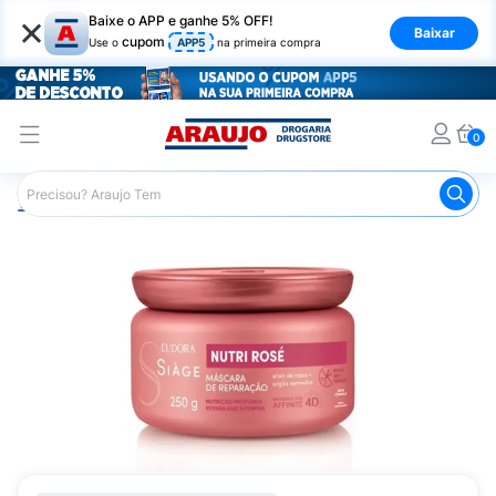
×
Baixe o APP e ganhe 5% OFF!
Baixar
cupom
Use o
APP5
na primeira compra
0
Araujo
Cabelo
Tratamento e Hidratação
Máscaras Ca