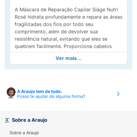
A Máscara de Reparação Capilar Siàge Nutri
Rosé hidrata profundamente e repara as áreas
fragilizadas dos fios por todo seu
comprimento, além de devolver sua
resistência natural, evitando que eles se
quebrem facilmente. Proporciona cabelos
com toque macio, mais resistentes e com
Ver mais...
brilho natural.
A linha Siàge Nutri Rosé é enriquecida com
um poderoso Elixir de Rosas, rico em
vitaminas e antioxidantes que nutrem os fios
A Araujo tem de tudo.
e tem auto poder de reparação, combinado a
Posso te ajudar de alguma forma?
natural Argila Vermelha que nutre os fios,
promovendo equilíbrio ao couro cabeludo e
reparação profunda da raiz as pontas.
Sobre a Araujo
O Elixir de Rosas é um ativo poderoso obtido
Sobre a Araujo
através da colheita de 30 mil pétalas de rosas