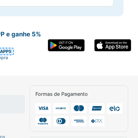
PP e ganhe 5%
APP5
mpra
Formas de Pagamento
sco