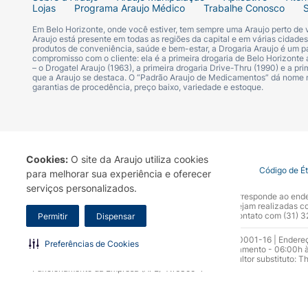
Lojas
Programa Araujo Médico
Trabalhe Conosco
Em Belo Horizonte, onde você estiver, tem sempre uma Araujo perto de
Araujo está presente em todas as regiões da capital e em várias cidade
produtos de conveniência, saúde e bem-estar, a Drogaria Araujo é um pa
compromisso com o cliente: ela é a primeira drogaria de Belo Horizonte a
– o Drogatel Araujo (1963), a primeira drogaria Drive-Thru (1990) e a 
que a Araujo se destaca. O “Padrão Araujo de Medicamentos” dá nome
garantias de procedência, preço baixo, variedade e estoque.
Cookies:
O site da Araujo utiliza cookies
Termo de Uso
Portal da Privacidade
Covid-19
Código de É
para melhorar sua experiência e oferecer
serviços personalizados.
A Drogaria Araujo S/A informa que o seu site oficial corresponde ao e
marca. Para sua segurança recomendamos que não sejam realizadas com
Araujo S.A. Em caso de dúvidas, gentileza entrar em contato com (31)
Permitir
Dispensar
Razão Social: Drogaria Araujo S.A | CNPJ: 17.256.512.0001-16 | Endere
Preferências de Cookies
0300.313.1010 e (31) 3270-5000 Horário de funcionamento - 06:00h à
10.965 | Yasmin Silva Alvarenga – CRF 52.584 - Consultor substituto: T
Funcionamento da Empresa (AFE): 7.16355-1