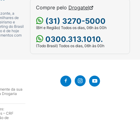
Compre pelo
Drogatel
zonte, a
milhares de
(31) 3270-5000
eirismo e
ting do Brasil
(BH e Região) Todos os dias, 06h às 00h
o é de hoje
camentos com
0300.313.1010.
(Todo Brasil) Todos os dias, 06h às 00h
amente da sua
a Drogaria
es:
es – CRF
ão de