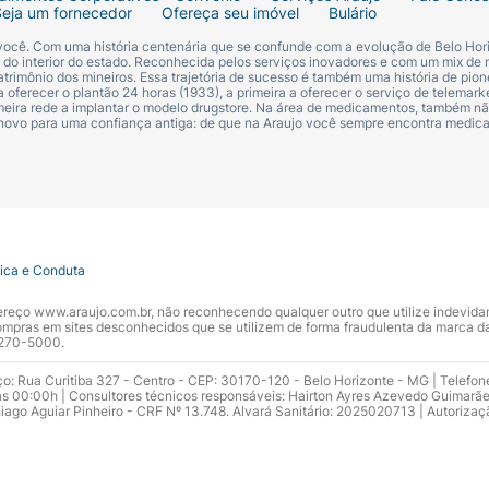
Seja um fornecedor
Ofereça seu imóvel
Bulário
 você. Com uma história centenária que se confunde com a evolução de Belo Hori
s do interior do estado. Reconhecida pelos serviços inovadores e com um mix de 
trimônio dos mineiros. Essa trajetória de sucesso é também uma história de pion
 oferecer o plantão 24 horas (1933), a primeira a oferecer o serviço de telemarke
primeira rede a implantar o modelo drugstore. Na área de medicamentos, também nã
 novo para uma confiança antiga: de que na Araujo você sempre encontra medi
tica e Conduta
ndereço www.araujo.com.br, não reconhecendo qualquer outro que utilize indevid
pras em sites desconhecidos que se utilizem de forma fraudulenta da marca d
 3270-5000.
ço: Rua Curitiba 327 - Centro - CEP: 30170-120 - Belo Horizonte - MG | Telefon
s 00:00h | Consultores técnicos responsáveis: Hairton Ayres Azevedo Guimarã
hiago Aguiar Pinheiro - CRF Nº 13.748. Alvará Sanitário: 2025020713 | Autorizaç