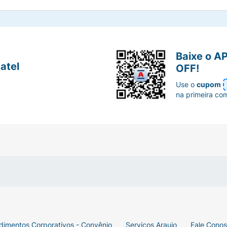
Baixe o A
atel
OFF!
Use o
cupom
na primeira co
dimentos Corporativos - Convênio
Serviços Araujo
Fale Cono