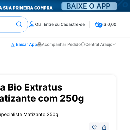
Olá, Entre ou Cadastre-se
R$ 0,00
0
Baixar App
Acompanhar Pedido
Central Araujo
a Bio Extratus
Matizante com 250g
Specialiste Matizante 250g