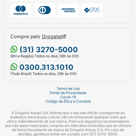
Siàge Nutri Acid.Complex¹ revolucionou a
nutrição capilar através da fusão de um
poderoso blend de ácidos com óleos
nutritivos, em uma fórmula capaz de
regenerar todas as camadas do fio, da
Compre pelo
Drogatel
cutícula até o córtex.
(31) 3270-5000
Sua fórmula repõe nutrientes essenciais que
previnem o ressecamento e garante fios
(BH e Região) Todos os dias, 06h às 00h
brilhantes, extremamente macios e mais
0300.313.1010
resistentes. Cabelos completamente nutridos
(Todo Brasil) Todos os dias, 06h às 00h
em 20 segundos¹.
Termo de Uso
Ativos:
Portal da Privacidade
Covid-19
Código de Ética e Conduta
Blend de óleos + Blend de Ácidos (ácido
itacônico, ácido cítrico e ácido lático)
A Drogaria Araujo S/A informa que o seu site oficial corresponde ao
endereço www.araujo.com.br, não reconhecendo qualquer outro que
Modo de usar:
utilize indevidamente da sua marca. Para sua segurança recomendamos
que não sejam realizadas compras em sites desconhecidos que se utilizem
de forma fraudulenta da marca da Drogaria Araujo S.A. Em caso de
Após utilizar o Shampoo, aplique a máscara
dúvidas, gentileza entrar em contato com (31) 3270-5000.