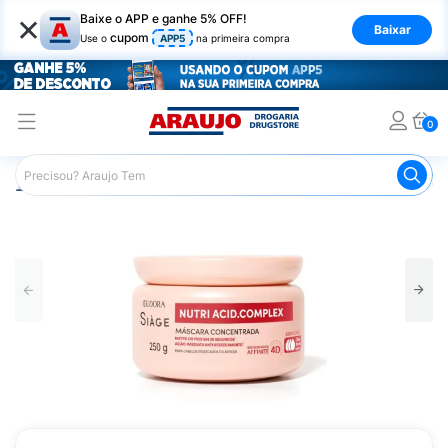
×
Baixe o APP e ganhe 5% OFF!
Baixar
cupom
Use o
APP5
na primeira compra
0
Araujo
Cabelo
Tratamento e Hidratação
Máscaras Ca