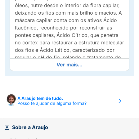
óleos, nutre desde o interior da fibra capilar,
deixando os fios com mais brilho e macios. A
máscara capilar conta com os ativos Ácido
Itacônico, reconhecido por reconstruir as
pontes capilares, Ácido Cítrico, que penetra
no córtex para restaurar a estrutura molecular
dos fios e Ácido Lático, caracterizado por
regular o pH do fio, selando o tratamento de
Ver mais...
nutrição. Além do Blend de Óleos, um
complexo de óleos vegetais que repõem
nutrientes evitando ressecamento e tornando
os fios mais macios e brilhantes. Os principais
benefícios da Máscara Siàge Nutri
A Araujo tem de tudo.
Acid.Complex são:
Posso te ajudar de alguma forma?
- Reposição nutri lipídica imediata;
- Nutre e blinda a superfície dos fios;
Sobre a Araujo