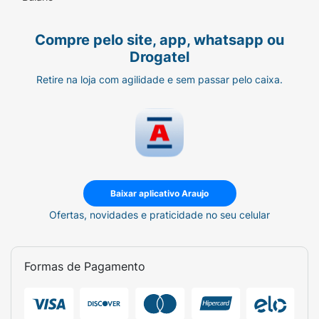
superfície dos fios, protegendo contra o
ressecamento e a oxidação. Resultados
Compre pelo site, app, whatsapp ou
comprovados¹:
Drogatel
• Reposição nutri lipídica imediata
Retire na loja com agilidade e sem passar pelo caixa.
• Fios com 59% mais brilho
• Fios 74% mais macios.
Benefícios:
"Eudora Siàge uniu a força da natureza ao
Baixar aplicativo Araujo
poder da ciência e criou a exclusiva
Ofertas, novidades e praticidade no seu celular
biotecnologia Affinité 4D. Com inteligência
detectora de danos, trata os fios até a
camada mais profunda, mesmo após o
Formas de Pagamento
enxágue. Siàge, tecnologia que seu cabelo
sente.