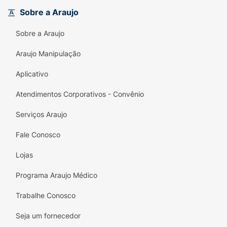
Sobre a Araujo
Ingredientes:
Sobre a Araujo
Aqua allohol, pvp butylene glycol glycereth-
26, hydroxyethyl urea, triethanolamine,
Araujo Manipulação
acrylates/ c10-30 alkyl acrylate crosspolymer
Aplicativo
phenylpropanol, propanediol, caprylyl glycol,
disodium edta. Contém: 3,8g.
Atendimentos Corporativos - Convênio
Serviços Araujo
Fale Conosco
Lojas
Programa Araujo Médico
Trabalhe Conosco
Seja um fornecedor