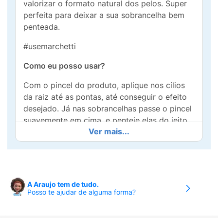
valorizar o formato natural dos pelos. Super
perfeita para deixar a sua sobrancelha bem
penteada.
#usemarchetti
Como eu posso usar?
Com o pincel do produto, aplique nos cílios
da raiz até as pontas, até conseguir o efeito
desejado. Já nas sobrancelhas passe o pincel
suavemente em cima, e penteie elas do jeito
Ver mais...
que você gosta.
Precauções:
Usar somente em adultos. Mantenha fora do
alcance de crianças. Em caso de
A Araujo tem de tudo.
Posso te ajudar de alguma forma?
sensibilidade, suspenda o uso e procure
auxílio médico. Mantenha bem fechado, em
local fresco e seco, longe de fontes de calor.