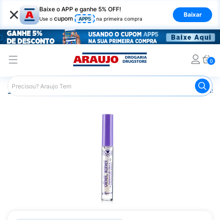
×
Baixe o APP e ganhe 5% OFF!
Baixar
cupom
Use o
APP5
na primeira compra
0
Araujo
Maquiagem
Olhos
Máscara de Cílios
Másca