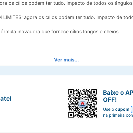
ora os cílios podem ter tudo. Impacto de todos os ângulos
ITES: agora os cílios podem ter tudo. Impacto de tod
 fórmula inovadora que fornece cílios longos e cheios.
Ver mais...
 e estender cada cílio, da raiz às pontas.
garantem um resultado de volume e alongamento, sem empel
 de bambu que proporciona alongamento sem limites e volu
Baixe o A
atel
OFF!
com extrato de bambu que proporciona alongamento sem li
Use o
cupom
na primeira co
ure a escova flexível de Sky High contra os cílios e esten
s.