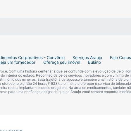
A / WATER / EAU, PROPYLENE GLYCOL, STYRENE/ACRY
A / BEESWAX / CIRE DABEILLE, SYNTHETIC FLUORPHLO
 ETHYLENEDIAMINE/STEARYL DIMER DILINOLEATE COPOL
ARIC ACID, PALMITIC ACID, ETHYLENE/VA COPOLYMER, 
HANOL, CAPRYLYL GLYCOL, GLYCERIN, HYDROXYETHYLC
ERIDE, SODIUM LAURETH SULFATE, DISODIUM EDTA, MY
DROXYHYDROCINNAMATE, POTASSIUM SORBATE, SILICA
dimentos Corporativos - Convênio
Serviços Araujo
Fale Cono
Seja um fornecedor
Ofereça seu imóvel
Bulário
 você. Com uma história centenária que se confunde com a evolução de Belo Hori
s do interior do estado. Reconhecida pelos serviços inovadores e com um mix de 
trimônio dos mineiros. Essa trajetória de sucesso é também uma história de pion
 oferecer o plantão 24 horas (1933), a primeira a oferecer o serviço de telemarke
91, CI 77492, CI 77499 / IRON OXIDES, CI 77007 / ULTRA
primeira rede a implantar o modelo drugstore. Na área de medicamentos, também nã
 novo para uma confiança antiga: de que na Araujo você sempre encontra medi
 CHROMIUM OXIDE GREENS, CI 77742 / MANGANESE VIOLET,