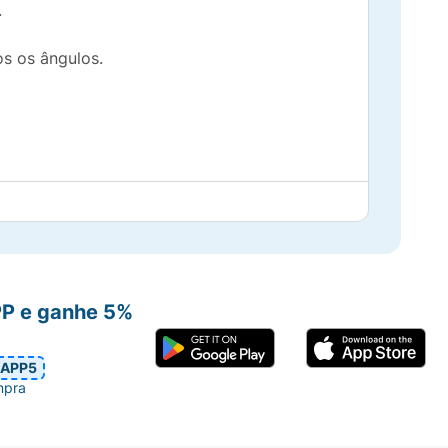
.
os os ângulos.
otar e sem borrar.
me total.
PP e ganhe 5%
mites e volume total
APP5
mpra
da da raiz às pontas repetidamente até