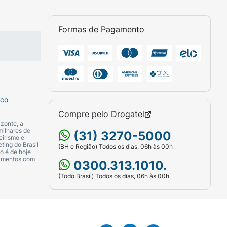
LATES/AMMONIUM METHACRYLATE
GOPITE, GLYCERYL STEARATE, CETYL
Formas de Pagamento
YMER, COPERNICIA CERIFERA CERA /
ALCOHOL DENAT., PARAFFIN,
ELLULOSE, BUTYLENE GLYCOL, RAYON,
RISTIC ACID, TETRASODIUM EDTA,
, SOLUBLE COLLAGEN, BAMBUSA VULGARIS
sco
Compre pelo
Drogatel
zonte, a
milhares de
(31) 3270-5000
eirismo e
ting do Brasil
(BH e Região) Todos os dias, 06h às 00h
MARINES, MICA, CI 77891 / TITANIUM
o é de hoje
camentos com
 CI 77510 / FERRIC FERROCYANIDE F.I.L.
0300.313.1010.
(Todo Brasil) Todos os dias, 06h às 00h