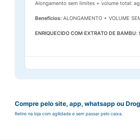
Alongamento sem limites + volume total: ag
Benefícios:
ALONGAMENTO + VOLUME SEM LIM
ENRIQUECIDO COM EXTRATO DE BAMBU
:
ESCOVA FLEXÍVEL:
se curva para dar volume
A fórmula inovadora e o pincel exclusivo 
Máscara de cílios enriquecida com extrato
Compre pelo site, app, whatsapp ou Drog
Tecnologia:
Máscara de cílios enriquecida 
Retire na loja com agilidade e sem passar pelo caixa.
Modo de Uso:
Para melhores resultados, seg
alcançar o volume e alongamento desejado