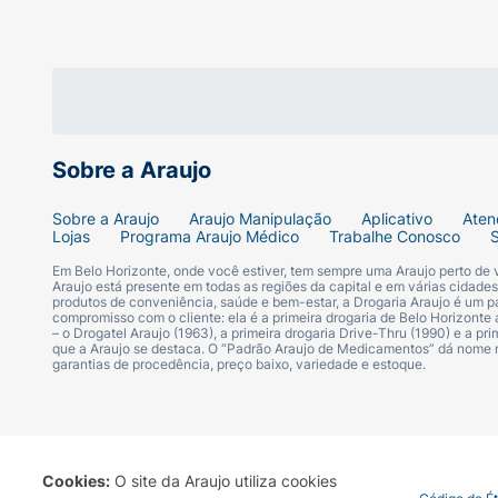
Ingredientes
: INGREDIENTS G684936 AQU
COPOLYMER, POLYURETHANE-35, CERA ALB
ALCOHOL, PEG-200 GLYCERYL STEARATE,
CARNAUBA WAX / CIRE DE CARNAUBA, STE
AMINOMETHYL PROPANEDIOL, PHENOXYET
XANTHAN GUM, CAPRYLIC/CAPRIC TRIGLYC
Sobre a Araujo
PENTAERYTHRITYL TETRA-DI-T-BUTYL HY
EXTRACT, TRISODIUM EDTA
Sobre a Araujo
Araujo Manipulação
Aplicativo
Aten
Lojas
Programa Araujo Médico
Trabalhe Conosco
Em Belo Horizonte, onde você estiver, tem sempre uma Araujo perto de
Araujo está presente em todas as regiões da capital e em várias cidade
produtos de conveniência, saúde e bem-estar, a Drogaria Araujo é um pa
compromisso com o cliente: ela é a primeira drogaria de Belo Horizonte a
[+/- MAY CONTAIN / PEUT CONTENIR CI 774
– o Drogatel Araujo (1963), a primeira drogaria Drive-Thru (1990) e a 
que a Araujo se destaca. O “Padrão Araujo de Medicamentos” dá nome
DIOXIDE, CI 75470 / CARMINE, CI 77288 /
garantias de procedência, preço baixo, variedade e estoque.
D250527/1
Cookies:
O site da Araujo utiliza cookies