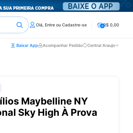
Olá, Entre ou Cadastre-se
R$ 0,00
0
Baixar App
Acompanhar Pedido
Central Araujo
lios Maybelline NY
nal Sky High À Prova