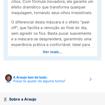
cílios. Com fórmula inovadora, ela garante um
efeito dramático que transforma qualquer
maquiagem, tornando seus olhos irresistíveis.
O diferencial desta máscara é o efeito "peel
off", que facilita a remoção ao final do dia,
sem agredir os fios. Basta puxar suavemente
e a máscara se desprenderá, garantindo uma
experiência prática e confortável. Ideal para
quem busca um acabamento perfeito e uma
Ver mais...
remoção simples.
Seja para o dia a dia ou ocasiões especiais, a
Máscara Melu é seu aliado na montagem de
looks incríveis. Dê ao seu olhar a intensidade
A Araujo tem de tudo.
Posso te ajudar de alguma forma?
que ele merece com a qualidade e estilo que
só Ruby Rose oferece. Experimente e sinta a
diferença na sua maquiagem!
Sobre a Araujo