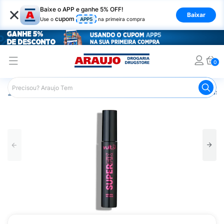
×
Baixe o APP e ganhe 5% OFF!
Baixar
cupom
Use o
APP5
na primeira compra
0
Araujo
Maquiagem
Olhos
Máscara de Cílios
Másca