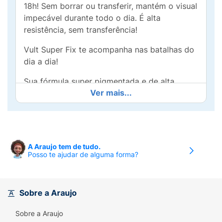
18h! Sem borrar ou transferir, mantém o visual
impecável durante todo o dia. É alta
resistência, sem transferência!
Vult Super Fix te acompanha nas batalhas do
dia a dia!
Sua fórmula super pigmentada e de alta
Ver mais...
fixação proporciona cílios preenchidos de
ponta a ponta graças ao exclusivo pincel
extra grande com formato espiralado que
potencializa o efeito de curvatura dos fios,
resultando em um olhar poderoso.
A Araujo tem de tudo.
Experimente a força da linha Super Fix:
Posso te ajudar de alguma forma?
Resistente à água, ao suor e atrito
18h de fixação
Sobre a Araujo
Volume, alongamento e definição
Sobre a Araujo