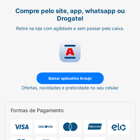
girar o pincel potencializa a curvatura dos
fios.
Compre pelo site, app, whatsapp ou
Drogatel
Orientações ao consumidor:
Retire na loja com agilidade e sem passar pelo caixa.
Não aplique em pele irritada ou lesionada.
Descontinue o uso em caso de sensibilização.
Conserve o produto bem fechado, longe da
luz e do calor excessivo. Mantenha fora do
alcance de crianças.
Baixar aplicativo Araujo
Ofertas, novidades e praticidade no seu celular
Formas de Pagamento