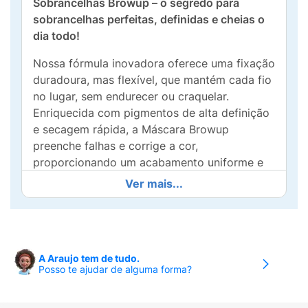
Sobrancelhas Browup – o segredo para
sobrancelhas perfeitas, definidas e cheias o
dia todo!
Nossa fórmula inovadora oferece uma fixação
duradoura, mas flexível, que mantém cada fio
no lugar, sem endurecer ou craquelar.
Enriquecida com pigmentos de alta definição
e secagem rápida, a Máscara Browup
preenche falhas e corrige a cor,
proporcionando um acabamento uniforme e
incrivelmente natural.
Ver mais...
O aplicador cônico exclusivo, com cerdas de
precisão, permite que você penteie, modele e
construa volume com total facilidade, da raiz
às pontas. Ideal para quem busca definição
A Araujo tem de tudo.
Posso te ajudar de alguma forma?
de longa duração e um visual impecável. Se
você prefere um visual natural de
"sobrancelha de sabão" ou algo mais ousado