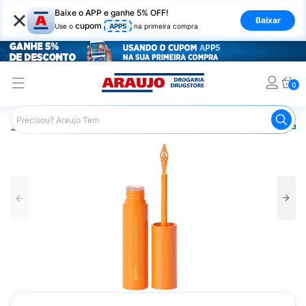
×
Baixe o APP e ganhe 5% OFF!
Baixar
cupom
Use o
APP5
na primeira compra
0
Araujo
Maquiagem
Olhos
Sobrancelha
Máscara d