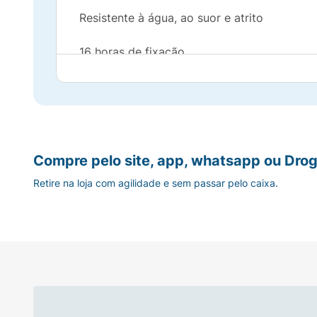
Resistente à água, ao suor e atrito
16 horas de fixação
Definição e preenchimento de ponta a pont
Não borra e não transfere ao longo do dia
Sua aplicação fácil e rápida permite que v
Compre pelo site, app, whatsapp ou Drog
com água morna.
Retire na loja com agilidade e sem passar pelo caixa.
Nenhum produto Vult é testado em animais, o
Modo de usar:
Conselho de Aplicação
Com o auxílio da escova, aplique na sobranc