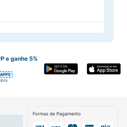
PP e ganhe 5%
, e a máscara ainda é facilmente removida
APP5
mpra
Formas de Pagamento