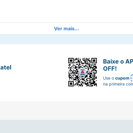
Ver mais...
a
Baixe o A
ocê tenha sobrancelhas impecáveis em poucos segundos. Ah
atel
OFF!
Use o
cupom
na primeira co
u seja, este item possui selo Cruelty Free.
elha no sentido dos pelos até chegar no efeito desejado.