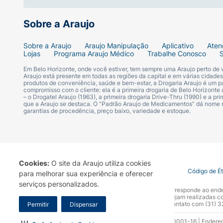
Orientações ao consumidor:
Sobre a Araujo
Não aplique em pele irritada ou lesionada.
Sobre a Araujo
Araujo Manipulação
Aplicativo
Aten
calor excessivo.
Lojas
Programa Araujo Médico
Trabalhe Conosco
Em Belo Horizonte, onde você estiver, tem sempre uma Araujo perto de
Ingredientes:
Araujo está presente em todas as regiões da capital e em várias cidade
produtos de conveniência, saúde e bem-estar, a Drogaria Araujo é um pa
compromisso com o cliente: ela é a primeira drogaria de Belo Horizonte a
– o Drogatel Araujo (1963), a primeira drogaria Drive-Thru (1990) e a 
ÁGUA; MONOESTEARATO DE GLICERILA; CE
que a Araujo se destaca. O “Padrão Araujo de Medicamentos” dá nome
CANDELILA; DIMETICONA; POLIBUTENO; C
garantias de procedência, preço baixo, variedade e estoque.
ÁCIDO ESTÁRICO; CELULOSE; NÁILON-66;
XANTANA; ETILHEXILGLICERINA; ÁCIDO LÁ
CORANTE AMARELO 77492; CORANTE VERM
Cookies:
O site da Araujo utiliza cookies
Termo de Uso
Portal da Privacidade
Covid-19
Código de É
para melhorar sua experiência e oferecer
serviços personalizados.
A Drogaria Araujo S/A informa que o seu site oficial corresponde ao e
marca. Para sua segurança recomendamos que não sejam realizadas com
Araujo S.A. Em caso de dúvidas, gentileza entrar em contato com (31)
Permitir
Dispensar
Razão Social: Drogaria Araujo S.A | CNPJ: 17.256.512.0001-16 | Endere