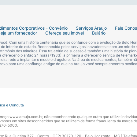
 Descontinue o uso em caso de sensibilização. Conserve o 
dimentos Corporativos - Convênio
Serviços Araujo
Fale Cono
Seja um fornecedor
Ofereça seu imóvel
Bulário
 você. Com uma história centenária que se confunde com a evolução de Belo Hori
s do interior do estado. Reconhecida pelos serviços inovadores e com um mix de 
trimônio dos mineiros. Essa trajetória de sucesso é também uma história de pion
 oferecer o plantão 24 horas (1933), a primeira a oferecer o serviço de telemarke
primeira rede a implantar o modelo drugstore. Na área de medicamentos, também nã
RA DE ABELHA SINTÉTICA; CERA DE FARELO DE ARROZ; 
 novo para uma confiança antiga: de que na Araujo você sempre encontra medi
OPOLÍMERO DE VINIL PIRROLIDONA/EICOSENO; POLIISO
 GOMA DE ACACIA SENEGAL; NÁILON-12; PANTENOL; FE
URICO; ÁCIDO MIRÍSTICO; ÁCIDO EICOSANOICO; TOCOFER
ELHO 77491; CORANTE BRANCO 77891].
tica e Conduta
ndereço www.araujo.com.br, não reconhecendo qualquer outro que utilize indevid
pras em sites desconhecidos que se utilizem de forma fraudulenta da marca d
 3270-5000.
ço: Rua Curitiba 327 - Centro - CEP: 30170-120 - Belo Horizonte - MG | Telefon