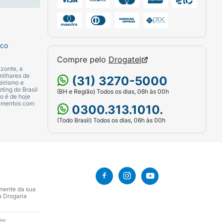
produto bem fechado, longe da luz e do
sco
Compre pelo
Drogatel
zonte, a
milhares de
(31) 3270-5000
eirismo e
ting do Brasil
(BH e Região) Todos os dias, 06h às 00h
o é de hoje
PARAFINA; PROPILENO GLICOL; CERA DE
camentos com
0300.313.1010.
BUTENO HIDROGENADO; ÁCIDO PALMÍTICO;
(Todo Brasil) Todos os dias, 06h às 00h
NOXIETANOL; AMINOMETILPROPANOL; GOMA
OL. [+/-: CORANTE PRETO 77499;
amente da sua
a Drogaria
es: