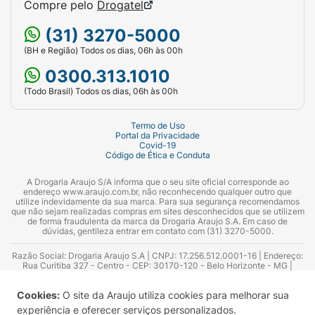
Compre pelo
Drogatel
(31) 3270-5000
(BH e Região) Todos os dias, 06h às 00h
0300.313.1010
(Todo Brasil) Todos os dias, 06h às 00h
Termo de Uso
Portal da Privacidade
Covid-19
Código de Ética e Conduta
A Drogaria Araujo S/A informa que o seu site oficial corresponde ao
endereço www.araujo.com.br, não reconhecendo qualquer outro que
utilize indevidamente da sua marca. Para sua segurança recomendamos
que não sejam realizadas compras em sites desconhecidos que se utilizem
de forma fraudulenta da marca da Drogaria Araujo S.A. Em caso de
dúvidas, gentileza entrar em contato com (31) 3270-5000.
Razão Social: Drogaria Araujo S.A | CNPJ: 17.256.512.0001-16 | Endereço:
Rua Curitiba 327 - Centro - CEP: 30170-120 - Belo Horizonte - MG |
Telefones: 0300.313.1010 e (31) 3270-5000 Horário de funcionamento -
06:00h às 00:00h | Consultores técnicos responsáveis: Hairton Ayres
Cookies:
O site da Araujo utiliza cookies para melhorar sua
Azevedo Guimarães – CRF 10.965 | Yasmin Silva Alvarenga – CRF 52.584 -
Consultor substituto: Thiago Aguiar Pinheiro - CRF Nº 13.748. Alvará
experiência e oferecer serviços personalizados.
Sanitário: 2025020713 | Autorização de Funcionamento da Empresa (AFE):