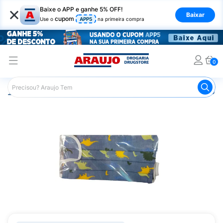
×
Baixe o APP e ganhe 5% OFF!
Baixar
cupom
Use o
APP5
na primeira compra
0
Araujo
Saúde e Bem Estar
Equipamentos de Proteção