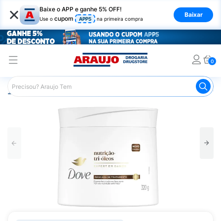
×
Baixe o APP e ganhe 5% OFF!
Baixar
cupom
Use o
APP5
na primeira compra
0
Araujo
Cabelo
Tratamento e Hidratação
Máscaras Ca