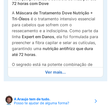
72 horas com Dove
A
Máscara de Tratamento Dove Nutrição +
Tri-Óleos
é o tratamento intensivo essencial
para cabelos que sofrem com o
ressecamento e a indisciplina. Como parte da
linha
Expert em Danos
, ela foi formulada para
preencher a fibra capilar e selar as cutículas,
garantindo uma
nutrição antifrizz que dura
até 72 horas
.
O segredo está na potente combinação de
óleos nutritivos e tecnologia de ponta:
Ver mais...
Tri-Óleos:
Uma mistura exclusiva de óleos
que penetram profundamente para repor os
lipídios essenciais, devolvendo a
elasticidade e o brilho.
A Araujo tem de tudo.
Posso te ajudar de alguma forma?
Tecnologia Bio-P:
Atua de forma inteligente