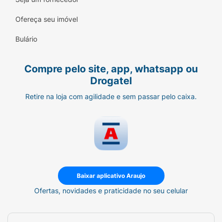
Expert em Danos:
Reparador focado em
fios secos, ásperos ou com frizz excessivo.
Ofereça seu imóvel
Novo Tamanho 320g:
Formato ideal para o
Bulário
seu cronograma capilar de nutrição
semanal.
Compre pelo site, app, whatsapp ou
Drogatel
Retire na loja com agilidade e sem passar pelo caixa.
Baixar aplicativo Araujo
Ofertas, novidades e praticidade no seu celular