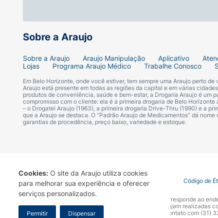
Sobre a Araujo
Sobre a Araujo
Araujo Manipulação
Aplicativo
Aten
Lojas
Programa Araujo Médico
Trabalhe Conosco
Em Belo Horizonte, onde você estiver, tem sempre uma Araujo perto de
Araujo está presente em todas as regiões da capital e em várias cidade
produtos de conveniência, saúde e bem-estar, a Drogaria Araujo é um pa
compromisso com o cliente: ela é a primeira drogaria de Belo Horizonte a
– o Drogatel Araujo (1963), a primeira drogaria Drive-Thru (1990) e a 
que a Araujo se destaca. O “Padrão Araujo de Medicamentos” dá nome
garantias de procedência, preço baixo, variedade e estoque.
Cookies:
O site da Araujo utiliza cookies
Termo de Uso
Portal da Privacidade
Covid-19
Código de É
para melhorar sua experiência e oferecer
serviços personalizados.
A Drogaria Araujo S/A informa que o seu site oficial corresponde ao e
marca. Para sua segurança recomendamos que não sejam realizadas com
Araujo S.A. Em caso de dúvidas, gentileza entrar em contato com (31)
Permitir
Dispensar