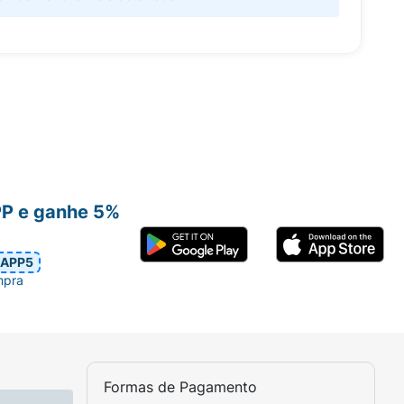
PP e ganhe 5%
APP5
mpra
Formas de Pagamento