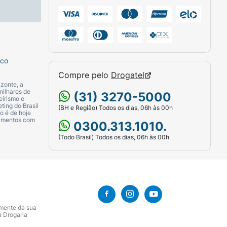
sco
Compre pelo
Drogatel
zonte, a
milhares de
(31) 3270-5000
eirismo e
ting do Brasil
(BH e Região) Todos os dias, 06h às 00h
o é de hoje
camentos com
0300.313.1010.
(Todo Brasil) Todos os dias, 06h às 00h
amente da sua
a Drogaria