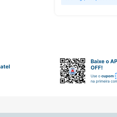
Baixe o A
atel
OFF!
Use o
cupom
na primeira co