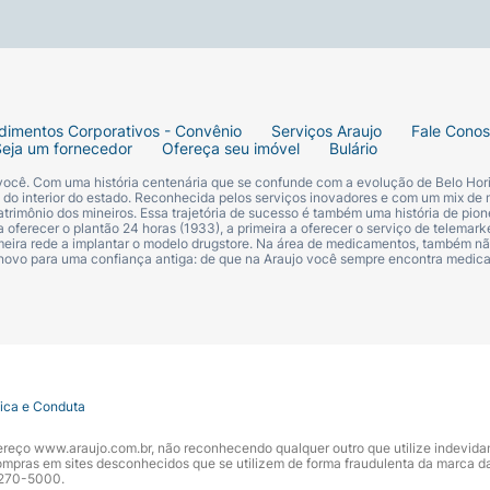
dimentos Corporativos - Convênio
Serviços Araujo
Fale Cono
Seja um fornecedor
Ofereça seu imóvel
Bulário
 você. Com uma história centenária que se confunde com a evolução de Belo Hori
s do interior do estado. Reconhecida pelos serviços inovadores e com um mix de 
trimônio dos mineiros. Essa trajetória de sucesso é também uma história de pion
 oferecer o plantão 24 horas (1933), a primeira a oferecer o serviço de telemarke
primeira rede a implantar o modelo drugstore. Na área de medicamentos, também nã
 novo para uma confiança antiga: de que na Araujo você sempre encontra medi
tica e Conduta
ndereço www.araujo.com.br, não reconhecendo qualquer outro que utilize indevid
pras em sites desconhecidos que se utilizem de forma fraudulenta da marca d
 3270-5000.