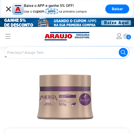
×
Baixe o APP e ganhe 5% OFF!
Baixar
cupom
Use o
APP5
na primeira compra
0
Araujo
Cabelo
Tratamento e Hidratação
Máscaras Ca