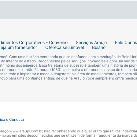
dimentos Corporativos - Convênio
Serviços Araujo
Fale Cono
Seja um fornecedor
Ofereça seu imóvel
Bulário
 você. Com uma história centenária que se confunde com a evolução de Belo Hori
s do interior do estado. Reconhecida pelos serviços inovadores e com um mix de 
trimônio dos mineiros. Essa trajetória de sucesso é também uma história de pion
 oferecer o plantão 24 horas (1933), a primeira a oferecer o serviço de telemarke
primeira rede a implantar o modelo drugstore. Na área de medicamentos, também nã
 novo para uma confiança antiga: de que na Araujo você sempre encontra medi
tica e Conduta
ndereço www.araujo.com.br, não reconhecendo qualquer outro que utilize indevid
pras em sites desconhecidos que se utilizem de forma fraudulenta da marca d