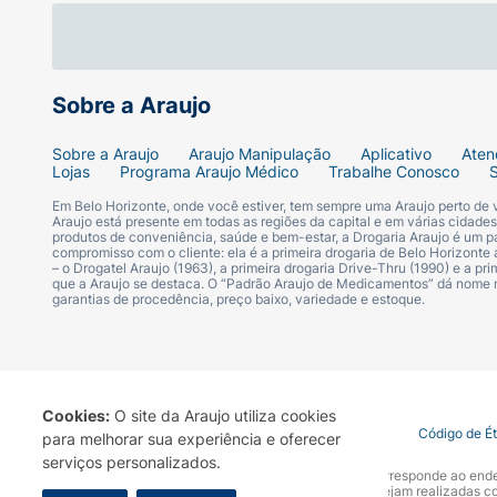
Sobre a Araujo
Sobre a Araujo
Araujo Manipulação
Aplicativo
Aten
Lojas
Programa Araujo Médico
Trabalhe Conosco
Em Belo Horizonte, onde você estiver, tem sempre uma Araujo perto de
Araujo está presente em todas as regiões da capital e em várias cidade
produtos de conveniência, saúde e bem-estar, a Drogaria Araujo é um pa
compromisso com o cliente: ela é a primeira drogaria de Belo Horizonte a
– o Drogatel Araujo (1963), a primeira drogaria Drive-Thru (1990) e a 
que a Araujo se destaca. O “Padrão Araujo de Medicamentos” dá nome
garantias de procedência, preço baixo, variedade e estoque.
Cookies:
O site da Araujo utiliza cookies
Termo de Uso
Portal da Privacidade
Covid-19
Código de É
para melhorar sua experiência e oferecer
serviços personalizados.
A Drogaria Araujo S/A informa que o seu site oficial corresponde ao e
marca. Para sua segurança recomendamos que não sejam realizadas com