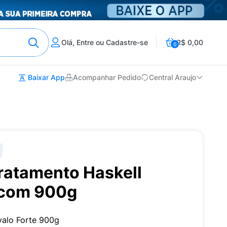
Olá, Entre ou Cadastre-se
R$ 0,00
0
Baixar App
Acompanhar Pedido
Central Araujo
ratamento Haskell
 com 900g
valo Forte 900g