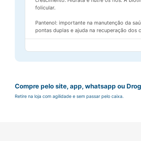
crescimento. Hidrata e nutre os fios. A bio
folicular.
Pantenol: importante na manutenção da saúde
pontas duplas e ajuda na recuperação dos c
Queratina: proteína fibrosa que envolve o f
formação da estrutura capilar. Quando o cab
Modo de usar:
Após lavar os cabelos com s
em todo o comprimento e pontas. Massageie 
condicionador cavalo forte conforme instr
Compre pelo site, app, whatsapp ou Drog
Retire na loja com agilidade e sem passar pelo caixa.