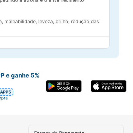
mpedindo a atrofia e o envelhecimento
 maleabilidade, leveza, brilho, redução das
ade e impermeabilidade. Ajuda no processo de
o.
ue a máscara nos fios, mecha por mecha,
 retirar todo o produto, utilize o
PP e ganhe 5%
stada e seu pH é 3,5.
APP5
mpra