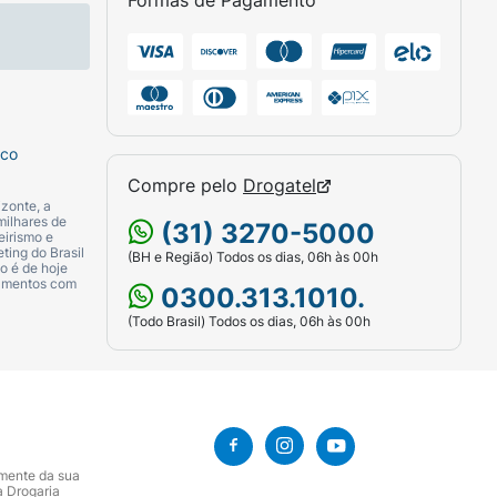
Formas de Pagamento
sco
Compre pelo
Drogatel
zonte, a
milhares de
(31) 3270-5000
eirismo e
ting do Brasil
(BH e Região) Todos os dias, 06h às 00h
o é de hoje
camentos com
0300.313.1010.
(Todo Brasil) Todos os dias, 06h às 00h
amente da sua
a Drogaria