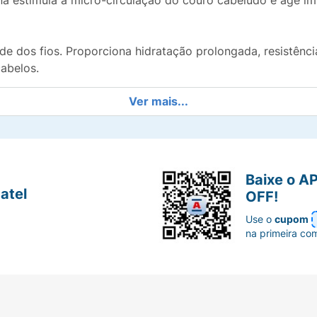
tina estimula a micro-circulação do couro cabeludo e age i
 dos fios. Proporciona hidratação prolongada, resistência,
abelos.
Ver mais...
io e forma uma película que confere resistência, elasticid
elo perde queratina, ele fica fraco, quebradiço e sem brilh
hampoo, remova o excesso da água com uma toalha. Apliq
e deixe agir por 15 minutos. Enxágue abundantemente. Após
Baixe o A
uções da embalagem. Esta máscara é dermatologicamente te
atel
OFF!
Use o
cupom
na primeira co