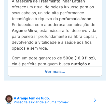
A
Máscara de Tratamento Inoar Latifah
oferece um ritual de beleza luxuoso para os
seus cabelos, unindo alta performance
tecnológica à riqueza da
perfumaria árabe
.
Enriquecida com a poderosa combinação de
Argan e Mirra
, esta máscara foi desenvolvida
para penetrar profundamente na fibra capilar,
devolvendo a vitalidade e a saúde aos fios
opacos e sem vida.
Com um pote generoso de
500g (16.9 fl.oz)
,
ela é perfeita para quem busca
nutrição e
brilho luxuoso
duradouros. Sua fórmula 100%
Ver mais...
vegana e livre de crueldade animal (PETA
Approved) proporciona um toque sedoso e
uma fragrância envolvente e sofisticada que
transforma o momento do banho em uma
A Araujo tem de tudo.
experiência sensorial única.
Posso te ajudar de alguma forma?
Principais Benefícios: