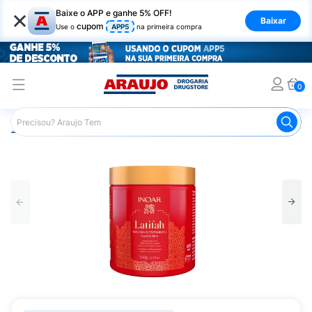
×
Baixe o APP e ganhe 5% OFF!
Baixar
cupom
Use o
APP5
na primeira compra
0
Araujo
Cabelo
Tratamento e Hidratação
Máscaras Ca