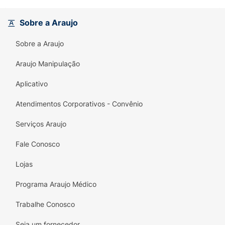
Enriquecida com Perfumaria Árabe
: Aroma
Sobre a Araujo
sofisticado inspirado nas tradições olfativas
do Oriente Médio.
Sobre a Araujo
Duo de Argan & Mirra
: Ingredientes nobres
Araujo Manipulação
que garantem nutrição intensa e
restauração da fibra.
Aplicativo
Brilho Luxuoso
: Devolve a luminosidade
Atendimentos Corporativos - Convênio
natural dos cabelos, deixando-os com
Serviços Araujo
aspecto saudável e radiante.
Fale Conosco
Produto Ético
: Fórmula 100% vegana e
certificada pela PETA como livre de testes
Lojas
em animais.
Programa Araujo Médico
Versatilidade
: Ideal para integrar
cronogramas capilares de nutrição e
Trabalhe Conosco
revitalização.
Seja um fornecedor