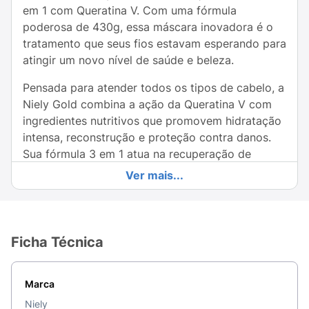
em 1 com Queratina V. Com uma fórmula
poderosa de 430g, essa máscara inovadora é o
tratamento que seus fios estavam esperando para
atingir um novo nível de saúde e beleza.
Pensada para atender todos os tipos de cabelo, a
Niely Gold combina a ação da Queratina V com
ingredientes nutritivos que promovem hidratação
intensa, reconstrução e proteção contra danos.
Sua fórmula 3 em 1 atua na recuperação de
cabelos danificados, fortalecendo a estrutura
Ver mais...
capilar e devolvendo a maciez, brilho e vitalidade.
Ideal para uso semanal ou conforme a
necessidade, a máscara proporciona resultados
Ficha Técnica
visíveis já na primeira aplicação. Basta aplicar e
deixar agir, permitindo que os ativos penetrem
profundamente nos fios, resultando em cabelos
Marca
saudáveis, soltos e com aparência revitalizada.
Niely