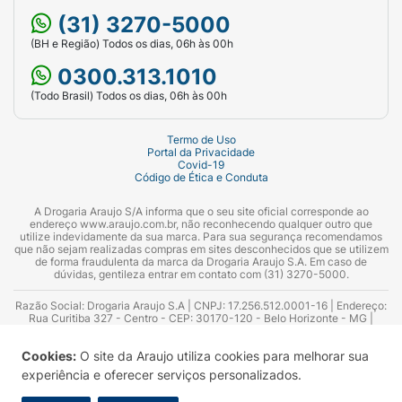
(31) 3270-5000
(BH e Região) Todos os dias, 06h às 00h
0300.313.1010
(Todo Brasil) Todos os dias, 06h às 00h
Termo de Uso
Portal da Privacidade
Covid-19
Código de Ética e Conduta
A Drogaria Araujo S/A informa que o seu site oficial corresponde ao
endereço www.araujo.com.br, não reconhecendo qualquer outro que
utilize indevidamente da sua marca. Para sua segurança recomendamos
que não sejam realizadas compras em sites desconhecidos que se utilizem
de forma fraudulenta da marca da Drogaria Araujo S.A. Em caso de
dúvidas, gentileza entrar em contato com (31) 3270-5000.
Razão Social: Drogaria Araujo S.A | CNPJ: 17.256.512.0001-16 | Endereço:
Rua Curitiba 327 - Centro - CEP: 30170-120 - Belo Horizonte - MG |
Telefones: 0300.313.1010 e (31) 3270-5000 Horário de funcionamento -
06:00h às 00:00h | Consultores técnicos responsáveis: Hairton Ayres
Cookies:
O site da Araujo utiliza cookies para melhorar sua
Azevedo Guimarães – CRF 10.965 | Yasmin Silva Alvarenga – CRF 52.584 -
Consultor substituto: Thiago Aguiar Pinheiro - CRF Nº 13.748. Alvará
experiência e oferecer serviços personalizados.
Sanitário: 2025020713 | Autorização de Funcionamento da Empresa (AFE):
7.16355-1