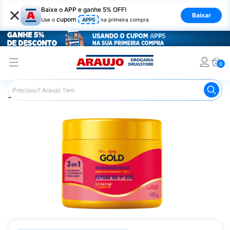
×
Baixe o APP e ganhe 5% OFF!
Baixar
cupom
Use o
APP5
na primeira compra
0
Araujo
Cabelo
Tratamento e Hidratação
Creme de Tr