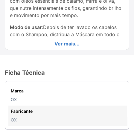
com óleos essenciais de cálamo, mirra e oliva,
que nutre intensamente os fios, garantindo brilho
e movimento por mais tempo.
Modo de usar:
Depois de ter lavado os cabelos
com o Shampoo, distribua a Máscara em todo o
comprimento. Massageie e penteie. Deixe agir por
Ver mais...
alguns minutos e, em seguida, enxague
abundantemente.
Ficha Técnica
Marca
OX
Fabricante
OX