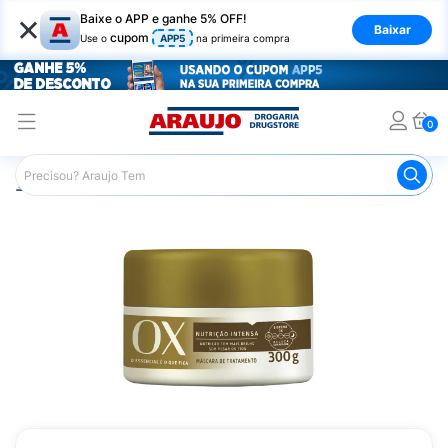
×
Baixe o APP e ganhe 5% OFF!
Baixar
cupom
Use o
APP5
na primeira compra
0
Araujo
Cabelo
Tratamento e Hidratação
Máscaras Ca