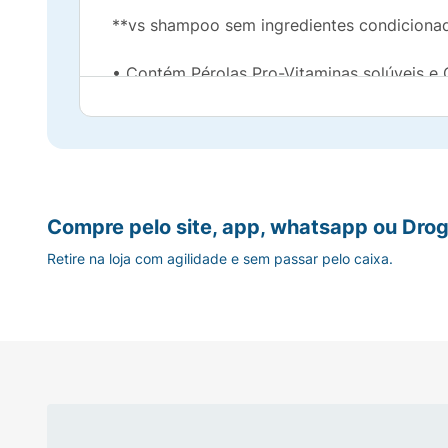
**vs shampoo sem ingredientes condicionad
• Contém Pérolas Pro-Vitaminas solúveis e
• Para cabelos até 100% mais fortes e hidr
• Ideal para cabelos secos ou ressecados
• As Pérolas Pro-Vitaminas são partículas q
Compre pelo site, app, whatsapp ou Drog
Retire na loja com agilidade e sem passar pelo caixa.
• Ideal para o seu cronograma capilar
• *vs shampoo sem ingredientes condiciona