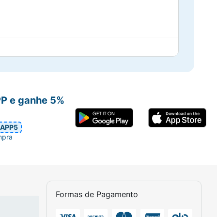
PP e ganhe 5%
 uma tecnologia exclusiva Pantene
APP5
mpra
Formas de Pagamento