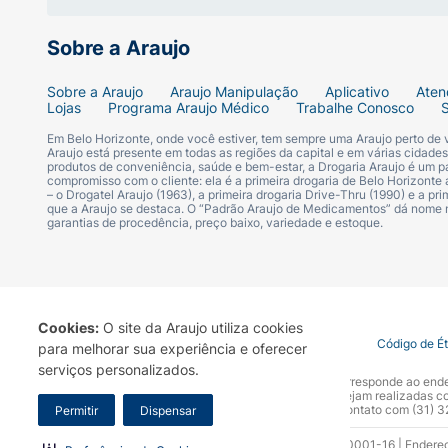
Sobre a Araujo
Sobre a Araujo
Araujo Manipulação
Aplicativo
Aten
Lojas
Programa Araujo Médico
Trabalhe Conosco
Em Belo Horizonte, onde você estiver, tem sempre uma Araujo perto de
Araujo está presente em todas as regiões da capital e em várias cidade
produtos de conveniência, saúde e bem-estar, a Drogaria Araujo é um pa
compromisso com o cliente: ela é a primeira drogaria de Belo Horizonte a
– o Drogatel Araujo (1963), a primeira drogaria Drive-Thru (1990) e a 
que a Araujo se destaca. O “Padrão Araujo de Medicamentos” dá nome
garantias de procedência, preço baixo, variedade e estoque.
Cookies:
O site da Araujo utiliza cookies
Termo de Uso
Portal da Privacidade
Covid-19
Código de É
para melhorar sua experiência e oferecer
serviços personalizados.
A Drogaria Araujo S/A informa que o seu site oficial corresponde ao e
marca. Para sua segurança recomendamos que não sejam realizadas com
Araujo S.A. Em caso de dúvidas, gentileza entrar em contato com (31)
Permitir
Dispensar
Razão Social: Drogaria Araujo S.A | CNPJ: 17.256.512.0001-16 | Endere