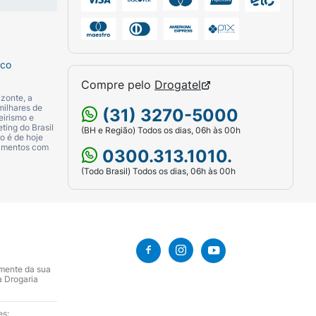
sco
Compre pelo
Drogatel
zonte, a
milhares de
(31) 3270-5000
eirismo e
ting do Brasil
(BH e Região) Todos os dias, 06h às 00h
o é de hoje
camentos com
0300.313.1010.
(Todo Brasil) Todos os dias, 06h às 00h
amente da sua
a Drogaria
es: