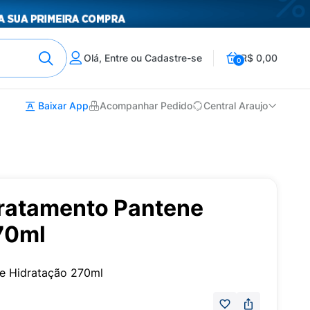
Olá, Entre ou Cadastre-se
R$ 0,00
0
Baixar App
Acompanhar Pedido
Central Araujo
ratamento Pantene
70ml
e Hidratação 270ml