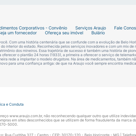
dimentos Corporativos - Convênio
Serviços Araujo
Fale Cono
Seja um fornecedor
Ofereça seu imóvel
Bulário
 você. Com uma história centenária que se confunde com a evolução de Belo Hori
s do interior do estado. Reconhecida pelos serviços inovadores e com um mix de 
trimônio dos mineiros. Essa trajetória de sucesso é também uma história de pion
 oferecer o plantão 24 horas (1933), a primeira a oferecer o serviço de telemarke
primeira rede a implantar o modelo drugstore. Na área de medicamentos, também nã
 novo para uma confiança antiga: de que na Araujo você sempre encontra medi
tica e Conduta
ndereço www.araujo.com.br, não reconhecendo qualquer outro que utilize indevid
pras em sites desconhecidos que se utilizem de forma fraudulenta da marca d
 3270-5000.
ço: Rua Curitiba 327 - Centro - CEP: 30170-120 - Belo Horizonte - MG | Telefon