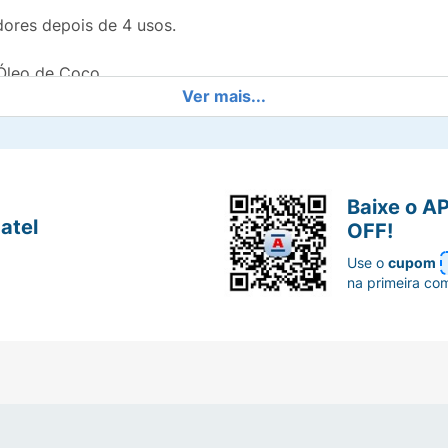
ores depois de 4 usos.
 Óleo de Coco
Ver mais...
atados*
Baixe o A
ue liberam milhões de lipídios que se dissolvem no creme,
atel
OFF!
Use o
cupom
na primeira co
dores depois de 4 usos