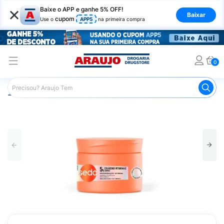
×
Baixe o APP e ganhe 5% OFF!
Baixar
cupom
Use o
APP5
na primeira compra
0
Araujo
Cabelo
Tratamento e Hidratação
Máscaras Ca