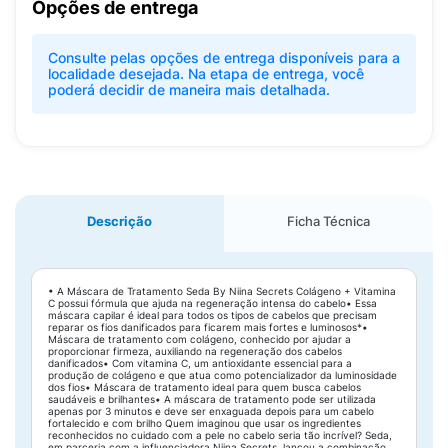
Opções de entrega
Consulte pelas opções de entrega disponíveis para a
localidade desejada. Na etapa de entrega, você
poderá decidir de maneira mais detalhada.
Descrição
Ficha Técnica
• A Máscara de Tratamento Seda By Niina Secrets Colágeno + Vitamina
C possui fórmula que ajuda na regeneração intensa do cabelo• Essa
máscara capilar é ideal para todos os tipos de cabelos que precisam
reparar os fios danificados para ficarem mais fortes e luminosos*•
Máscara de tratamento com colágeno, conhecido por ajudar a
proporcionar firmeza, auxiliando na regeneração dos cabelos
danificados• Com vitamina C, um antioxidante essencial para a
produção de colágeno e que atua como potencializador da luminosidade
dos fios• Máscara de tratamento ideal para quem busca cabelos
saudáveis e brilhantes• A máscara de tratamento pode ser utilizada
apenas por 3 minutos e deve ser enxaguada depois para um cabelo
fortalecido e com brilho Quem imaginou que usar os ingredientes
reconhecidos no cuidado com a pele no cabelo seria tão incrível? Seda,
em parceria com a influenciadora Niina Secrets, lançou a combinação