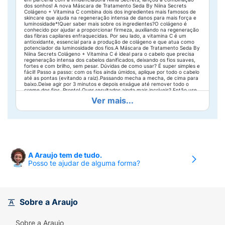
dos sonhos! A nova Máscara de Tratamento Seda By Niina Secrets
Colágeno + Vitamina C combina dois dos ingredientes mais famosos de
skincare que ajuda na regeneração intensa de danos para mais força e
luminosidade*!Quer saber mais sobre os ingredientes?O colágeno é
conhecido por ajudar a proporcionar firmeza, auxiliando na regeneração
das fibras capilares enfraquecidas. Por seu lado, a vitamina C é um
antioxidante, essencial para a produção de colágeno e que atua como
potenciador da luminosidade dos fios.A Máscara de Tratamento Seda By
Niina Secrets Colágeno + Vitamina C é ideal para o cabelo que precisa
regeneração intensa dos cabelos danificados, deixando os fios suaves,
fortes e com brilho, sem pesar. Dúvidas de como usar? É super simples e
fácil! Passo a passo: com os fios ainda úmidos, aplique por todo o cabelo
até as pontas (evitando a raiz).Passando mecha a mecha, de cima para
baixo.Deixe agir por 3 minutos e depois enxágue até remover todo o
creme dos fios. Pronto! Quer resultados ainda mais incríveis? Então use
a linha toda de produtos Seda Colágeno + Vitamina C By Niina
Ver mais...
Secrets.Fazemos produtos para cabelos que gostam de experimentar,
explorar, sonhar e descobrir. Vamos ser sinceras: nos dias de hoje temos
mais possibilidades do que nunca.Cada segundo é uma oportunidade de
viver ao máximo. *Regeneração da suavidade, brilho e força devido à
quebra com o uso da linha completa.
A Araujo tem de tudo.
Posso te ajudar de alguma forma?
Sobre a Araujo
Sobre a Araujo