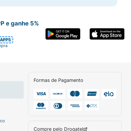
PP e ganhe 5%
APP5
mpra
Formas de Pagamento
sco
Compre pelo
Drogatel