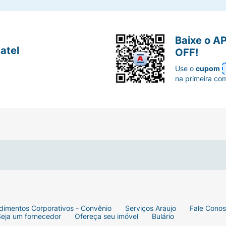
Baixe o A
atel
OFF!
Use o
cupom
na primeira co
dimentos Corporativos - Convênio
Serviços Araujo
Fale Cono
Seja um fornecedor
Ofereça seu imóvel
Bulário