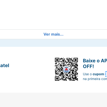
Ver mais...
Baixe o A
atel
OFF!
Use o
cupom
na primeira co