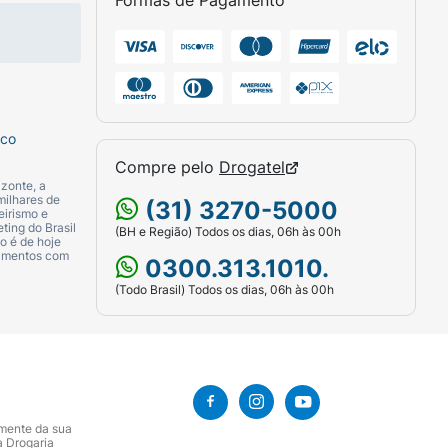
Formas de Pagamento
sco
Compre pelo
Drogatel
zonte, a
milhares de
(31) 3270-5000
eirismo e
ting do Brasil
(BH e Região) Todos os dias, 06h às 00h
o é de hoje
camentos com
0300.313.1010.
(Todo Brasil) Todos os dias, 06h às 00h
amente da sua
a Drogaria