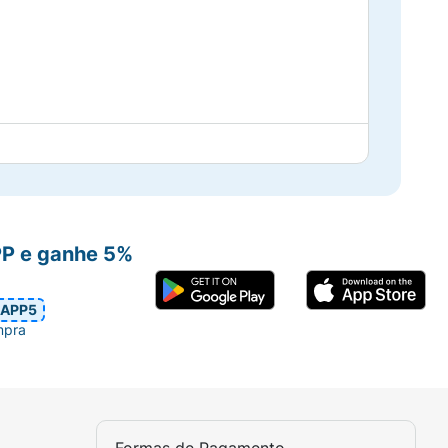
PP e ganhe 5%
APP5
mpra