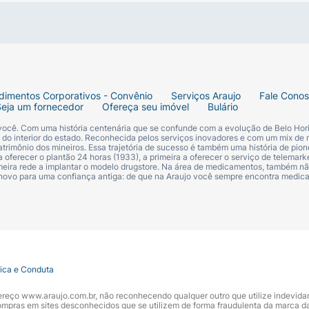
dimentos Corporativos - Convênio
Serviços Araujo
Fale Cono
Seja um fornecedor
Ofereça seu imóvel
Bulário
 você. Com uma história centenária que se confunde com a evolução de Belo Hori
s do interior do estado. Reconhecida pelos serviços inovadores e com um mix de 
trimônio dos mineiros. Essa trajetória de sucesso é também uma história de pion
 oferecer o plantão 24 horas (1933), a primeira a oferecer o serviço de telemarke
primeira rede a implantar o modelo drugstore. Na área de medicamentos, também nã
 novo para uma confiança antiga: de que na Araujo você sempre encontra medi
tica e Conduta
ndereço www.araujo.com.br, não reconhecendo qualquer outro que utilize indevid
pras em sites desconhecidos que se utilizem de forma fraudulenta da marca d