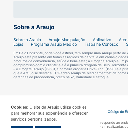
Sobre a Araujo
Sobre a Araujo
Araujo Manipulação
Aplicativo
Aten
Lojas
Programa Araujo Médico
Trabalhe Conosco
Em Belo Horizonte, onde você estiver, tem sempre uma Araujo perto de
Araujo está presente em todas as regiões da capital e em várias cidade
produtos de conveniência, saúde e bem-estar, a Drogaria Araujo é um pa
compromisso com o cliente: ela é a primeira drogaria de Belo Horizonte a
– o Drogatel Araujo (1963), a primeira drogaria Drive-Thru (1990) e a 
que a Araujo se destaca. O “Padrão Araujo de Medicamentos” dá nome
garantias de procedência, preço baixo, variedade e estoque.
Cookies:
O site da Araujo utiliza cookies
Termo de Uso
Portal da Privacidade
Covid-19
Código de É
para melhorar sua experiência e oferecer
serviços personalizados.
A Drogaria Araujo S/A informa que o seu site oficial corresponde ao e
marca. Para sua segurança recomendamos que não sejam realizadas com