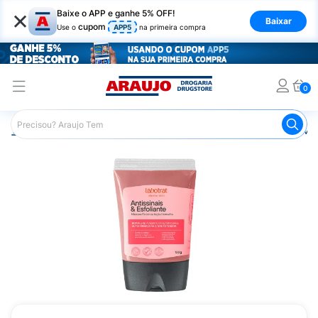
×
Baixe o APP e ganhe 5% OFF!
Baixar
cupom
Use o
APP5
na primeira compra
0
Araujo
Beleza e Cuidados
Cuidados com o Rosto
Más