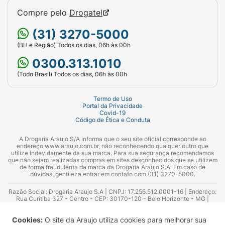
Compre pelo
Drogatel
(31) 3270-5000
(BH e Região) Todos os dias, 06h às 00h
0300.313.1010
(Todo Brasil) Todos os dias, 06h às 00h
Termo de Uso
Portal da Privacidade
Covid-19
Código de Ética e Conduta
A Drogaria Araujo S/A informa que o seu site oficial corresponde ao
endereço www.araujo.com.br, não reconhecendo qualquer outro que
utilize indevidamente da sua marca. Para sua segurança recomendamos
que não sejam realizadas compras em sites desconhecidos que se utilizem
de forma fraudulenta da marca da Drogaria Araujo S.A. Em caso de
dúvidas, gentileza entrar em contato com (31) 3270-5000.
Razão Social: Drogaria Araujo S.A | CNPJ: 17.256.512.0001-16 | Endereço:
Rua Curitiba 327 - Centro - CEP: 30170-120 - Belo Horizonte - MG |
Telefones: 0300.313.1010 e (31) 3270-5000 Horário de funcionamento -
06:00h às 00:00h | Consultores técnicos responsáveis: Hairton Ayres
Cookies:
O site da Araujo utiliza cookies para melhorar sua
Azevedo Guimarães – CRF 10.965 | Yasmin Silva Alvarenga – CRF 52.584 -