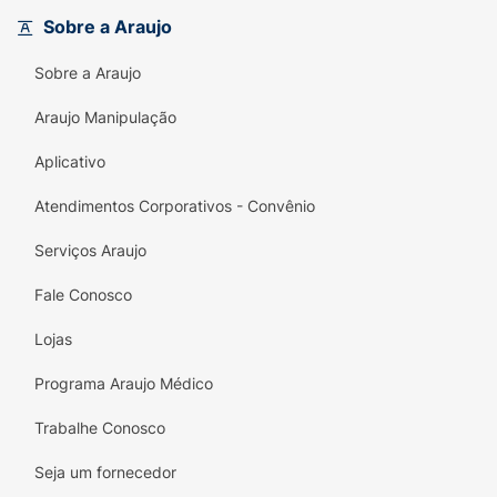
que a Máscara Facial Preta pode fazer na sua
Sobre a Araujo
pele e descubra um novo nível de confiança e
Sobre a Araujo
beleza! Adicione essa solução eficaz à sua
rotina de cuidados e sinta-se renovada a
Araujo Manipulação
cada uso!
Aplicativo
Atendimentos Corporativos - Convênio
Serviços Araujo
Fale Conosco
Lojas
Programa Araujo Médico
Trabalhe Conosco
Seja um fornecedor