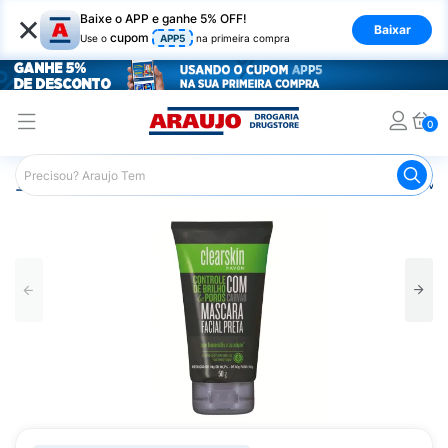
×
Baixe o APP e ganhe 5% OFF!
Baixar
cupom
Use o
APP5
na primeira compra
0
Araujo
Beleza e Cuidados
Cuidados com o Rosto
Más