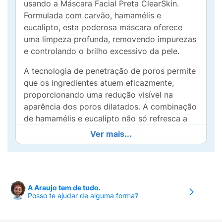
usando a Máscara Facial Preta ClearSkin.
Formulada com carvão, hamamélis e
eucalipto, esta poderosa máscara oferece
uma limpeza profunda, removendo impurezas
e controlando o brilho excessivo da pele.
A tecnologia de penetração de poros permite
que os ingredientes atuem eficazmente,
proporcionando uma redução visível na
aparência dos poros dilatados. A combinação
de hamamélis e eucalipto não só refresca a
pele, mas também ajuda a acalmar irritações
Ver mais...
e purificar os poros.
Ideal para peles oleosas e mistas, a Máscara
Facial Preta ClearSkin deixa sua pele com
uma sensação de frescor e maciez,
A Araujo tem de tudo.
Posso te ajudar de alguma forma?
promovendo um aspecto saudável e radiante.
Para resultados melhores, use uma ou duas
vezes por semana. Experimente a diferença