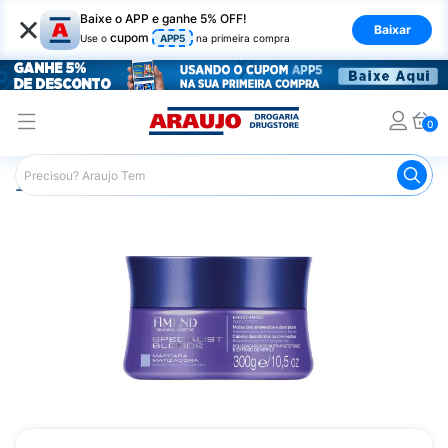
×
Baixe o APP e ganhe 5% OFF!
Baixar
cupom
Use o
APP5
na primeira compra
0
Araujo
Cabelo
Tratamento e Hidratação
Máscaras Ca