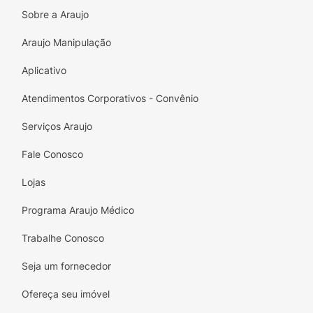
água morna para retirar totalmente o produto.
Sobre a Araujo
É necessária a utilização de luvas plásticas
Araujo Manipulação
para não manchar as mãos durante a
aplicação.
Aplicativo
Atendimentos Corporativos - Convênio
Serviços Araujo
Fale Conosco
Lojas
Programa Araujo Médico
Trabalhe Conosco
Seja um fornecedor
Ofereça seu imóvel