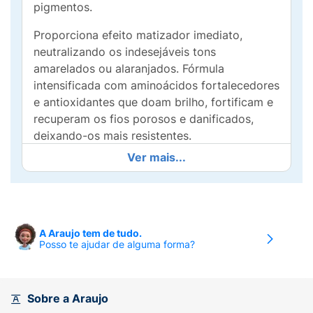
pigmentos.
Proporciona efeito matizador imediato,
neutralizando os indesejáveis tons
amarelados ou alaranjados. Fórmula
intensificada com aminoácidos fortalecedores
e antioxidantes que doam brilho, fortificam e
recuperam os fios porosos e danificados,
deixando-os mais resistentes.
Ver mais...
Modo de uso:
Após lavar os cabelos com o
Shampoo e o Condicionador Amend
Specialist Blonde retire o excesso de água
com uma toalha e aplique a Máscara
Matizadora do comprimento dos fios até as
A Araujo tem de tudo.
Posso te ajudar de alguma forma?
pontas. Deixe agir de 1 a 5 minutos e
verifique constantemente o resultado da cor.
Assim que atingir a nuance desejada, enxague
o produto dos cabelos imediatamente com
Sobre a Araujo