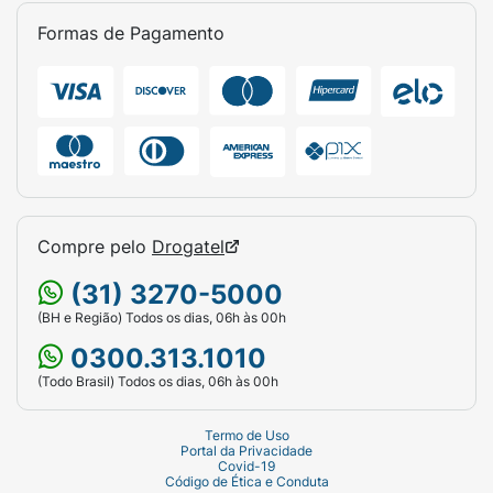
(geralmente entre 3 a 10 minutos). Assim que
Formas de Pagamento
atingir a nuance desejada, enxágue
abundantemente. Recomendamos o uso de 1
a 2 vezes por semana.
Ficha Técnica:
Marca:
Alfaparf.
Linha:
Alta Moda (Tecnologia Profissional
Italiana).
Compre pelo
Drogatel
Produto:
Instant SOS Desamarelador
(31) 3270-5000
(Máscara Matizadora Condicionante).
(BH e Região) Todos os dias, 06h às 00h
0300.313.1010
Indicação:
Cabelos loiros, descoloridos,
com mechas e grisalhos.
(Todo Brasil) Todos os dias, 06h às 00h
Principais Ativos:
Proteína do Trigo,
Termo de Uso
Aminoácidos Protetores e Filtro UV.
Portal da Privacidade
Covid-19
Código de Ética e Conduta