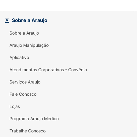
danificada pela descoloração, devolvendo a
maciez extrema e promovendo um brilho
radiante. Além disso, conta com
Proteção UV
,
Sobre a Araujo
criando um escudo contra os raios solares
que são um dos principais causadores do
Sobre a Araujo
desbotamento da cor.
Araujo Manipulação
Principais Benefícios:
Aplicativo
Neutralização Imediata:
Elimina reflexos
amarelados e alaranjados, devolvendo o
Atendimentos Corporativos - Convênio
tom frio e platinado.
Serviços Araujo
Ação Condicionante:
Trata os fios
enquanto matiza, evitando o ressecamento
Fale Conosco
comum em produtos desamareladores.
Lojas
Cuidado Completo:
Enriquecida com
Programa Araujo Médico
Proteína do Trigo e Aminoácidos para força
e maciez.
Trabalhe Conosco