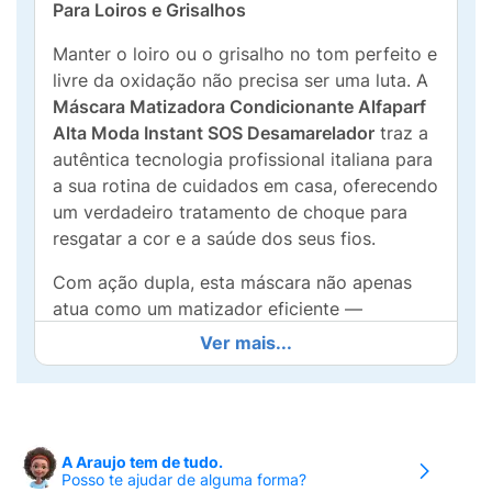
Para Loiros e Grisalhos
Manter o loiro ou o grisalho no tom perfeito e
livre da oxidação não precisa ser uma luta. A
Máscara Matizadora Condicionante Alfaparf
Alta Moda Instant SOS Desamarelador
traz a
autêntica tecnologia profissional italiana para
a sua rotina de cuidados em casa, oferecendo
um verdadeiro tratamento de choque para
resgatar a cor e a saúde dos seus fios.
Com ação dupla, esta máscara não apenas
atua como um matizador eficiente —
neutralizando instantaneamente os temidos
Ver mais...
tons amarelados e alaranjados —, mas
também como um profundo tratamento
condicionante. Sua fórmula é enriquecida com
Proteína do Trigo e Aminoácidos Protetores
,
A Araujo tem de tudo.
que ajudam a reconstruir a fibra capilar
Posso te ajudar de alguma forma?