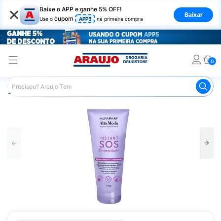
×
Baixe o APP e ganhe 5% OFF!
Baixar
cupom
Use o
APP5
na primeira compra
0
Araujo
Cabelo
Tratamento e Hidratação
Máscaras Ca