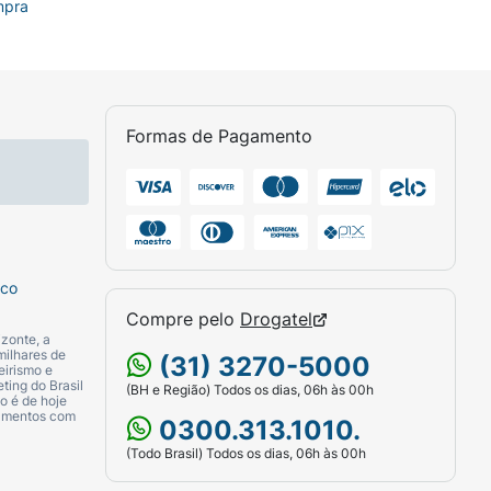
mpra
ua dos fios com uma toalha. Aplique a
Formas de Pagamento
e mecha a mecha, enluvando bem para
 abundantemente.
sco
Compre pelo
Drogatel
zonte, a
milhares de
(31) 3270-5000
eirismo e
ting do Brasil
(BH e Região) Todos os dias, 06h às 00h
o é de hoje
camentos com
0300.313.1010.
(Todo Brasil) Todos os dias, 06h às 00h