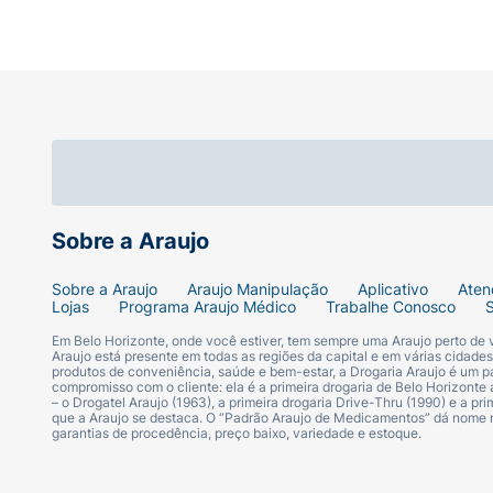
Rendimento:
Pote prático de 300g, garant
Sugestão de Uso:
Após lavar os cabelos (preferencialmente c
Máscara Nutri-Reconstrutora (Passo 3) por
garantir a penetração dos ativos. Deixe ag
Ficha Técnica:
Sobre a Araujo
Marca:
Alfaparf.
Sobre a Araujo
Araujo Manipulação
Aplicativo
Aten
Lojas
Programa Araujo Médico
Trabalhe Conosco
Linha:
Alta Moda é...
Em Belo Horizonte, onde você estiver, tem sempre uma Araujo perto de
Araujo está presente em todas as regiões da capital e em várias cidade
produtos de conveniência, saúde e bem-estar, a Drogaria Araujo é um pa
compromisso com o cliente: ela é a primeira drogaria de Belo Horizonte a
Produto:
Instant SOS (Máscara Nutri-Recon
– o Drogatel Araujo (1963), a primeira drogaria Drive-Thru (1990) e a 
que a Araujo se destaca. O “Padrão Araujo de Medicamentos” dá nome
garantias de procedência, preço baixo, variedade e estoque.
Indicação:
Todos os tipos de cabelos.