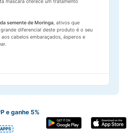
sta máscara oferece um tratamento
 da semente de Moringa
, ativos que
 grande diferencial deste produto é o seu
s aos cabelos embaraçados, ásperos e
ar.
rante a escovação.
dade.
PP e ganhe 5%
 Moringa.
APP5