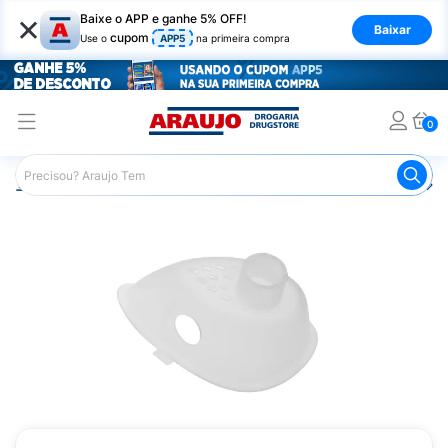
×
Baixe o APP e ganhe 5% OFF!
Baixar
cupom
Use o
APP5
na primeira compra
0
Araujo
Saúde e Bem Estar
Aparelhos de Respiração