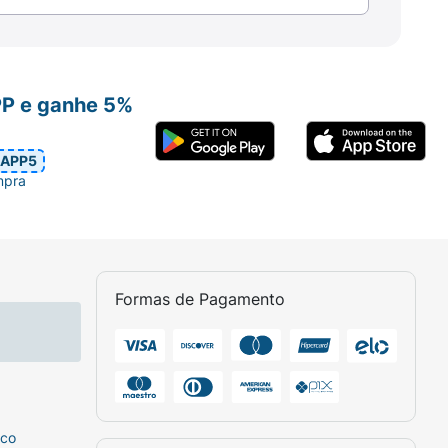
PP e ganhe 5%
APP5
mpra
Formas de Pagamento
sco