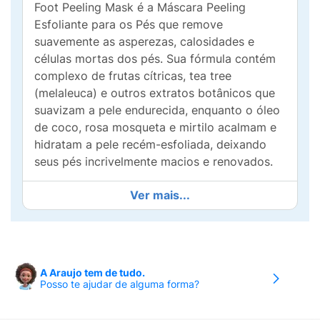
Foot Peeling Mask é a Máscara Peeling
Esfoliante para os Pés que remove
suavemente as asperezas, calosidades e
células mortas dos pés. Sua fórmula contém
complexo de frutas cítricas, tea tree
(melaleuca) e outros extratos botânicos que
suavizam a pele endurecida, enquanto o óleo
de coco, rosa mosqueta e mirtilo acalmam e
hidratam a pele recém-esfoliada, deixando
seus pés incrivelmente macios e renovados.
Funciona assim:
Em até 7 dias após a
Ver mais...
aplicação do produto, os pés começam a
descamar, sendo que esse processo de
renovação da pele pode continuar por até 2
semanas, dependendo da espessura da pele.
A Araujo tem de tudo.
Recomenda-se o uso da máscara 1 vez ao
Posso te ajudar de alguma forma?
mês.