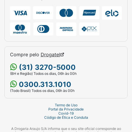
do calor.
Composição:
Sérum - Acqua (Water), Alcohol
Denat. Lactic Acid, Isopropyl Alcohol, Urea,
Butylene Glycol, Glycolic Acid, Propylene
Glycol, Hydroxyethylcellulose, Betaine,
Sodium Citrate, Melaleuca Alternifolia (Tea
Tree) Leaf Extract, Salicylic Acid, Imperata
Compre pelo
Drogatel
Cylindrica Root Extract, Menthol, PEG-60
Hydrogenated Castor Oil, Parfum (Fragrance),
(31) 3270-5000
Glycerin, Allantoin, Honey Extract,
(BH e Região) Todos os dias, 06h às 00h
Phenoxyethanol, Disodium EDTA,Tocopheryl
0300.313.1010
Acetate, PEG-8, Cocos Nucifera (Coconut)
Oil, Helianthus Annuus (Sunflower) Seed Oil,
(Todo Brasil) Todos os dias, 06h às 00h
Olea Europaea (Olive) Fruit Oil, Rosa Canina
Fruit Oil, Acer Saccharum (Sugar Mapple)
Termo de Uso
Portal da Privacidade
Extract, Citrus Limon (Lemon) Fruit Extract,
Covid-19
Código de Ética e Conduta
Saccharum Officinarum (Sugarcane) Extract,
Vaccinium Myrtillus, Fruit/Leaf Extract,
A Drogaria Araujo S/A informa que o seu site oficial corresponde ao