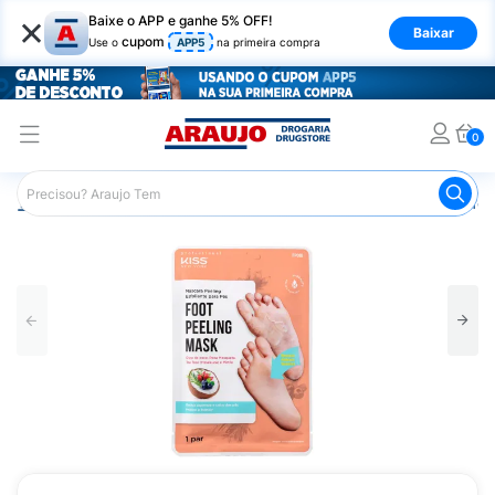
×
Baixe o APP e ganhe 5% OFF!
Baixar
cupom
Use o
APP5
na primeira compra
0
Araujo
Beleza e Cuidados
Cuidado com os Pés
Esfol