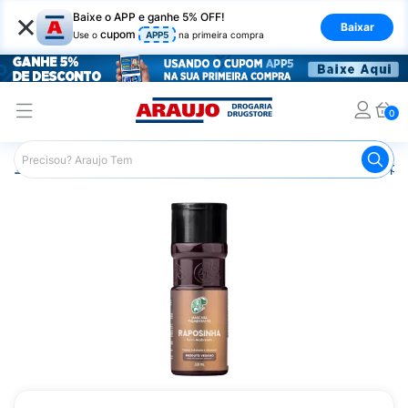
×
Baixe o APP e ganhe 5% OFF!
Baixar
cupom
Use o
APP5
na primeira compra
0
Araujo
Cabelo
Tintura e Coloração
Coloração Tempor