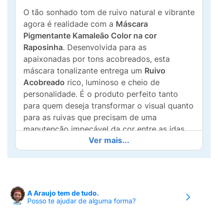
O tão sonhado tom de ruivo natural e vibrante
agora é realidade com a
Máscara
Pigmentante Kamaleão Color na cor
Raposinha
. Desenvolvida para as
apaixonadas por tons acobreados, esta
máscara tonalizante entrega um
Ruivo
Acobreado
rico, luminoso e cheio de
personalidade. É o produto perfeito tanto
para quem deseja transformar o visual quanto
para as ruivas que precisam de uma
manutenção impecável da cor entre as idas
Ver mais...
ao salão.
A Kamaleão Color revoluciona a forma de
colorir os fios unindo pigmentação de alta
performance com um tratamento profundo.
A Araujo tem de tudo.
Sua base creme é altamente condicionante,
Posso te ajudar de alguma forma?
garantindo
cabelos hidratados, macios e com