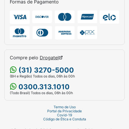
Formas de Pagamento
Lave os cabelos apenas com shampoo
(sem usar condicionador) e seque-os
completamente.
Coloque luvas para evitar manchar as
mãos.
Aplique a Máscara Pigmentante
Compre pelo
Drogatel
Raposinha uniformemente por todo o
cabelo ou apenas nas áreas que deseja
(31) 3270-5000
colorir/retocar.
(BH e Região) Todos os dias, 06h às 00h
Deixe o produto agir de
30 a 40
0300.313.1010
minutos
.
(Todo Brasil) Todos os dias, 06h às 00h
Enxágue abundantemente apenas com
Termo de Uso
água até remover todo o excesso. Não é
Portal da Privacidade
Covid-19
necessário o uso de shampoo após a
Código de Ética e Conduta
aplicação. Finalize com escova ou como