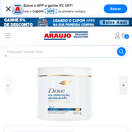
×
Baixe o APP e ganhe 5% OFF!
Baixar
cupom
Use o
APP5
na primeira compra
0
Araujo
Cabelo
Tratamento e Hidratação
Máscaras Ca