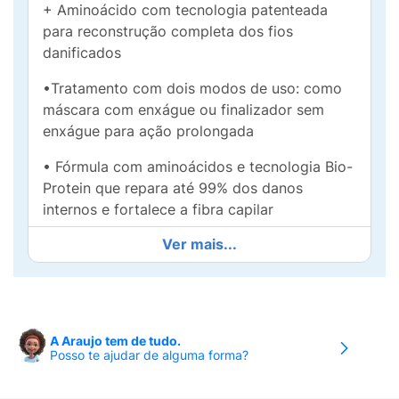
+ Aminoácido com tecnologia patenteada
para reconstrução completa dos fios
danificados
•Tratamento com dois modos de uso: como
máscara com enxágue ou finalizador sem
enxágue para ação prolongada
• Fórmula com aminoácidos e tecnologia Bio-
Protein que repara até 99% dos danos
internos e fortalece a fibra capilar
Ver mais...
• Máscara intensiva e hidratante ideal para
cronograma capilar, com queratina vegana,
dermatologicamente testada
•Reduz pontas duplas, sela cutículas, previne
A Araujo tem de tudo.
o frizz e devolve brilho e maciez aos cabelos
Posso te ajudar de alguma forma?
ressecados ou quimicamente tratados