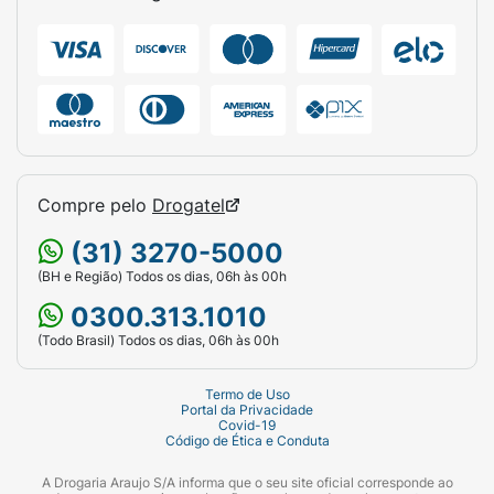
reparar, regenerar e proteger cada fio.
Para melhores resultados, utilize em conjunto
com o shampoo e o condicionador da linha
Dove Reconstrução + Aminoácido e descubra
cabelos mais fortes, saudáveis e renovados.
*Dano interno com 5 usos de shampoo,
Compre pelo
Drogatel
condicionador e máscara da linha.
(31) 3270-5000
(BH e Região) Todos os dias, 06h às 00h
0300.313.1010
(Todo Brasil) Todos os dias, 06h às 00h
Termo de Uso
Portal da Privacidade
Covid-19
Código de Ética e Conduta
A Drogaria Araujo S/A informa que o seu site oficial corresponde ao