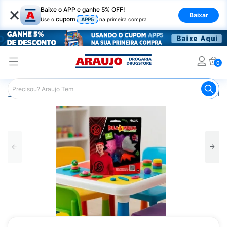
×
Baixe o APP e ganhe 5% OFF!
Baixar
cupom
Use o
APP5
na primeira compra
0
Araujo
Infantil
Brinquedos Infantis
Massa de E.V.A Ma