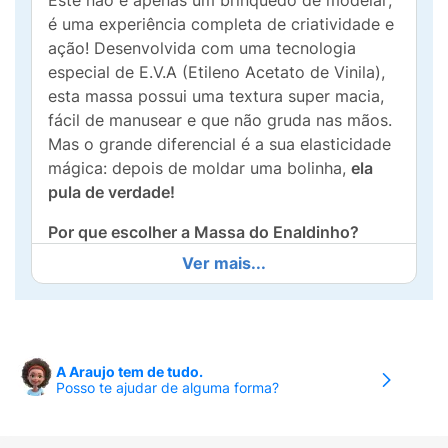
Este não é apenas um brinquedo de modelar;
é uma experiência completa de criatividade e
ação! Desenvolvida com uma tecnologia
especial de E.V.A (Etileno Acetato de Vinila),
esta massa possui uma textura super macia,
fácil de manusear e que não gruda nas mãos.
Mas o grande diferencial é a sua elasticidade
mágica: depois de moldar uma bolinha,
ela
pula de verdade!
Por que escolher a Massa do Enaldinho?
Ver mais...
Interatividade:
As crianças podem criar
seus personagens favoritos, monstros ou
formas geométricas e depois brincar de
arremessar, pois a massa quica.
A Araujo tem de tudo.
Cores Vibrantes:
O pacote contém
7 cores
Posso te ajudar de alguma forma?
distintas para misturar e criar novas
tonalidades.