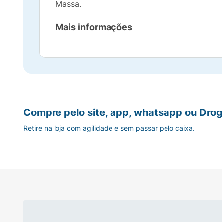
Massa.
Mais informações
As cores do produto podem ser diferentes d
Idade recomendada:
acima de 3 anos.
Compre pelo site, app, whatsapp ou Drog
Retire na loja com agilidade e sem passar pelo caixa.