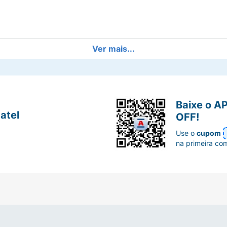
as foto.
Ver mais...
Baixe o A
atel
OFF!
Use o
cupom
na primeira co