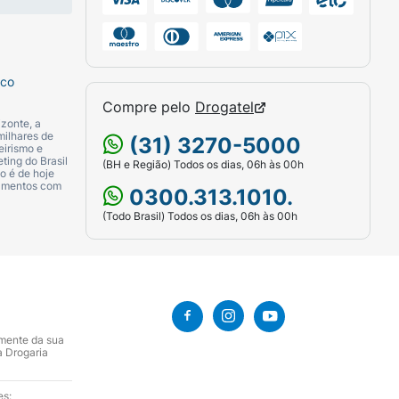
sco
Compre pelo
Drogatel
zonte, a
milhares de
(31) 3270-5000
eirismo e
ting do Brasil
(BH e Região) Todos os dias, 06h às 00h
o é de hoje
camentos com
0300.313.1010.
(Todo Brasil) Todos os dias, 06h às 00h
amente da sua
a Drogaria
es: