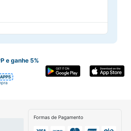
PP e ganhe 5%
APP5
mpra
Formas de Pagamento