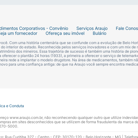
dimentos Corporativos - Convênio
Serviços Araujo
Fale Cono
Seja um fornecedor
Ofereça seu imóvel
Bulário
 você. Com uma história centenária que se confunde com a evolução de Belo Hori
s do interior do estado. Reconhecida pelos serviços inovadores e com um mix de 
trimônio dos mineiros. Essa trajetória de sucesso é também uma história de pion
 oferecer o plantão 24 horas (1933), a primeira a oferecer o serviço de telemarke
primeira rede a implantar o modelo drugstore. Na área de medicamentos, também nã
 novo para uma confiança antiga: de que na Araujo você sempre encontra medi
tica e Conduta
ndereço www.araujo.com.br, não reconhecendo qualquer outro que utilize indevid
pras em sites desconhecidos que se utilizem de forma fraudulenta da marca d
 3270-5000.
ço: Rua Curitiba 327 - Centro - CEP: 30170-120 - Belo Horizonte - MG | Telefon