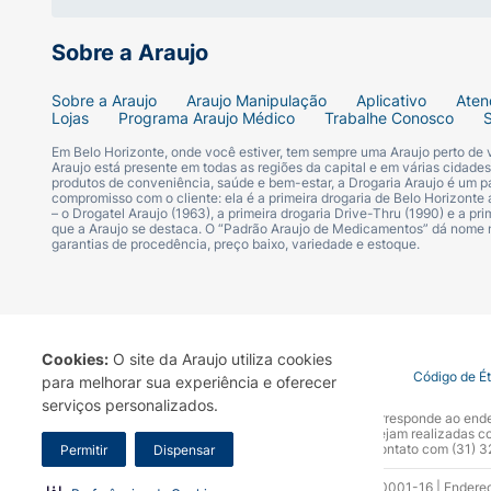
Sobre a Araujo
Sobre a Araujo
Araujo Manipulação
Aplicativo
Aten
Lojas
Programa Araujo Médico
Trabalhe Conosco
Em Belo Horizonte, onde você estiver, tem sempre uma Araujo perto de
Araujo está presente em todas as regiões da capital e em várias cidade
produtos de conveniência, saúde e bem-estar, a Drogaria Araujo é um pa
compromisso com o cliente: ela é a primeira drogaria de Belo Horizonte a
– o Drogatel Araujo (1963), a primeira drogaria Drive-Thru (1990) e a 
que a Araujo se destaca. O “Padrão Araujo de Medicamentos” dá nome
garantias de procedência, preço baixo, variedade e estoque.
Cookies:
O site da Araujo utiliza cookies
Termo de Uso
Portal da Privacidade
Covid-19
Código de É
para melhorar sua experiência e oferecer
serviços personalizados.
A Drogaria Araujo S/A informa que o seu site oficial corresponde ao e
marca. Para sua segurança recomendamos que não sejam realizadas com
Araujo S.A. Em caso de dúvidas, gentileza entrar em contato com (31)
Permitir
Dispensar
Razão Social: Drogaria Araujo S.A | CNPJ: 17.256.512.0001-16 | Endere