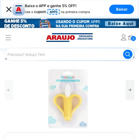
×
Baixe o APP e ganhe 5% OFF!
Baixar
cupom
Use o
APP5
na primeira compra
0
Araujo
Infantil
Higiene Bucal Infantil
Massageador de