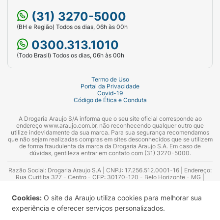
(31) 3270-5000
(BH e Região) Todos os dias, 06h às 00h
0300.313.1010
(Todo Brasil) Todos os dias, 06h às 00h
Termo de Uso
Portal da Privacidade
Covid-19
Código de Ética e Conduta
A Drogaria Araujo S/A informa que o seu site oficial corresponde ao
endereço www.araujo.com.br, não reconhecendo qualquer outro que
utilize indevidamente da sua marca. Para sua segurança recomendamos
que não sejam realizadas compras em sites desconhecidos que se utilizem
de forma fraudulenta da marca da Drogaria Araujo S.A. Em caso de
dúvidas, gentileza entrar em contato com (31) 3270-5000.
Razão Social: Drogaria Araujo S.A | CNPJ: 17.256.512.0001-16 | Endereço:
Rua Curitiba 327 - Centro - CEP: 30170-120 - Belo Horizonte - MG |
Telefones: 0300.313.1010 e (31) 3270-5000 Horário de funcionamento -
06:00h às 00:00h | Consultores técnicos responsáveis: Hairton Ayres
Cookies:
O site da Araujo utiliza cookies para melhorar sua
Azevedo Guimarães – CRF 10.965 | Yasmin Silva Alvarenga – CRF 52.584 -
Consultor substituto: Thiago Aguiar Pinheiro - CRF Nº 13.748. Alvará
experiência e oferecer serviços personalizados.
Sanitário: 2025020713 | Autorização de Funcionamento da Empresa (AFE):
7.16355-1