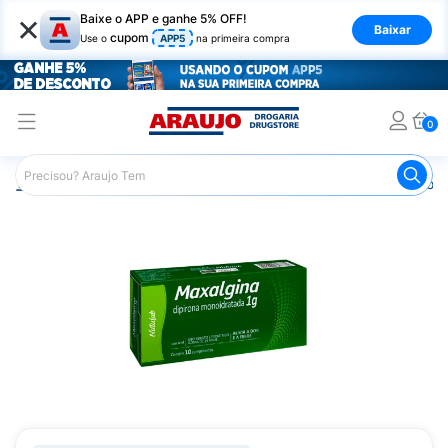
×
Baixe o APP e ganhe 5% OFF!
Baixar
cupom
Use o
APP5
na primeira compra
0
Araujo
Medicamentos
Remédios para Dor
Remédio p