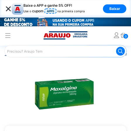
×
Baixe o APP e ganhe 5% OFF!
Baixar
cupom
Use o
APP5
na primeira compra
0
Araujo
Medicamentos
Remédios para Dor
Remédio p