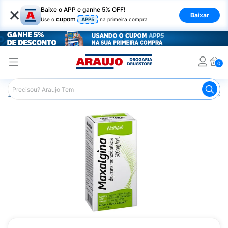
×
Baixe o APP e ganhe 5% OFF!
Baixar
cupom
Use o
APP5
na primeira compra
0
Araujo
Medicamentos
Remédios para Dor
Remédio p