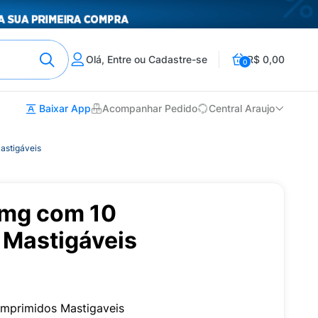
Olá, Entre ou Cadastre-se
R$ 0,00
0
Baixar App
Acompanhar Pedido
Central Araujo
astigáveis
5mg com 10
Mastigáveis
mprimidos Mastigaveis