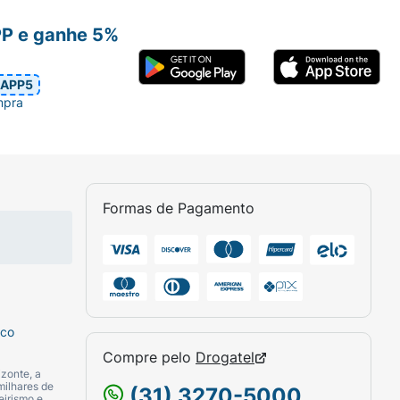
PP e ganhe 5%
APP5
mpra
Formas de Pagamento
sco
Compre pelo
Drogatel
zonte, a
milhares de
(31) 3270-5000
eirismo e