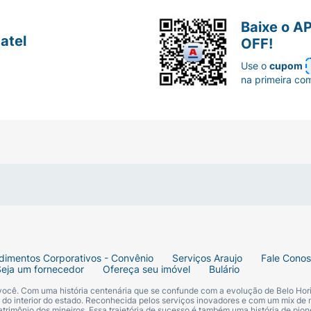
Baixe o A
atel
OFF!
Use o
cupom
na primeira co
dimentos Corporativos - Convênio
Serviços Araujo
Fale Cono
Seja um fornecedor
Ofereça seu imóvel
Bulário
 você. Com uma história centenária que se confunde com a evolução de Belo Hori
s do interior do estado. Reconhecida pelos serviços inovadores e com um mix de 
trimônio dos mineiros. Essa trajetória de sucesso é também uma história de pion