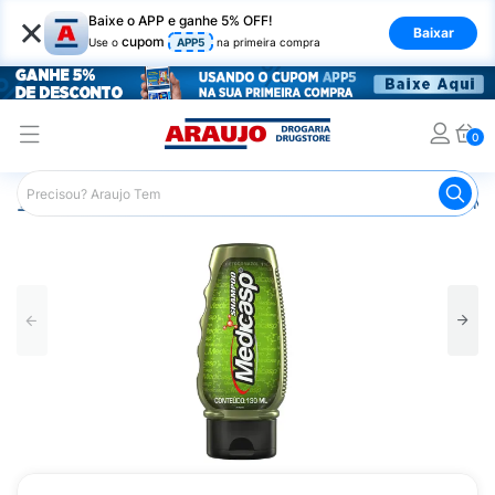
×
Baixe o APP e ganhe 5% OFF!
Baixar
cupom
Use o
APP5
na primeira compra
0
Araujo
Cabelo
Shampoos
Cabelos com Caspa
Me