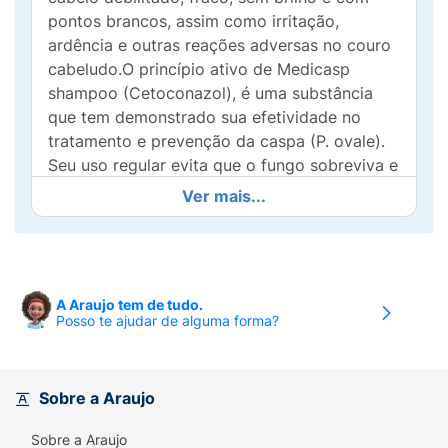
pontos brancos, assim como irritação,
ardência e outras reações adversas no couro
cabeludo.O princípio ativo de Medicasp
shampoo (Cetoconazol), é uma substância
que tem demonstrado sua efetividade no
tratamento e prevenção da caspa (P. ovale).
Seu uso regular evita que o fungo sobreviva e
se multiplique. Também, esta substância
Ver mais...
mostrou melhorar a ação de alguns
tratamentos para a alopecia androgênica
(perda do cabelo) em um tratamento que
dura de três a cinco meses, ainda quando
A Araujo tem de tudo.
devido às suas propriedades contra a caspa,
Posso te ajudar de alguma forma?
ao eliminar o fungo, se melhora a função do
folículo capilar, permitindo o crescimento de
um cabelo mais saudável e com melhor
Sobre a Araujo
aparência.
Sobre a Araujo
Via de administração:
tópica para o couro